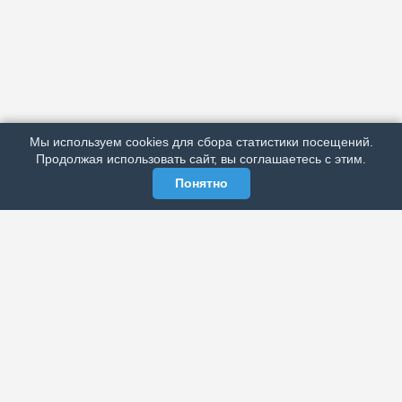
АРХИВ
ПОДРОБНО ОБ ИЗДАНИИ
РЕКЛАМА У НАС
Мы используем cookies для сбора статистики посещений.
МЫ В СОЦСЕТЯХ
Продолжая использовать сайт, вы соглашаетесь с этим.
Понятно
ЭЛЕКТРОННАЯ ГАЗЕТА «ВЕК»
Актуальная информация обо всех значимых событиях
политической, экономической, общественной и
спортивной жизни России и зарубежья.
МЫ В СОЦСЕТЯХ