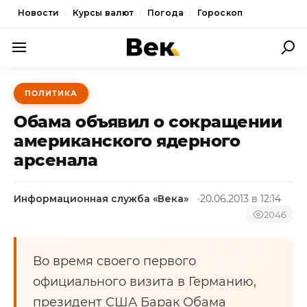
Новости
Курсы валют
Погода
Гороскоп
ПОЛИТИКА
ПОЛИТИКА
ЭКОНОМИКА
Обама объявил о сокращении
ОБЩЕСТВО
американского ядерного
арсенала
СПОРТ
КУЛЬТУРА
Информационная служба «Века»
20.06.2013 в 12:14
НОВОСТИ
2046
Во время своего первого
официального визита в Германию,
президент США Барак Обама