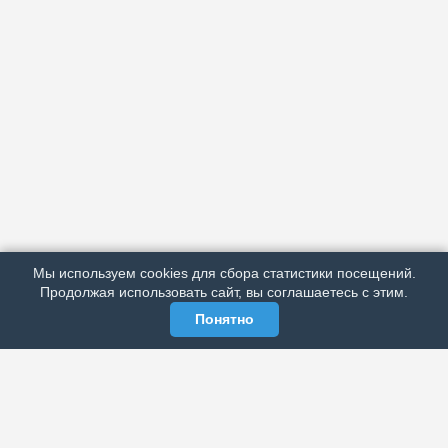
АРХИВ
ПОДРОБНО ОБ ИЗДАНИИ
РЕКЛАМА У НАС
Мы используем cookies для сбора статистики посещений.
МЫ В СОЦСЕТЯХ
Продолжая использовать сайт, вы соглашаетесь с этим.
Понятно