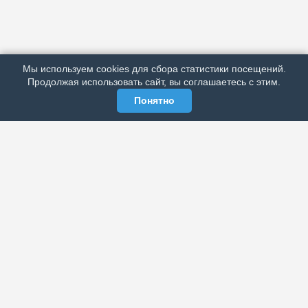
АРХИВ
ПОДРОБНО ОБ ИЗДАНИИ
РЕКЛАМА У НАС
Мы используем cookies для сбора статистики посещений.
МЫ В СОЦСЕТЯХ
Продолжая использовать сайт, вы соглашаетесь с этим.
Понятно
ЭЛЕКТРОННАЯ ГАЗЕТА «ВЕК»
Актуальная информация обо всех значимых событиях
политической, экономической, общественной и
спортивной жизни России и зарубежья.
МЫ В СОЦСЕТЯХ