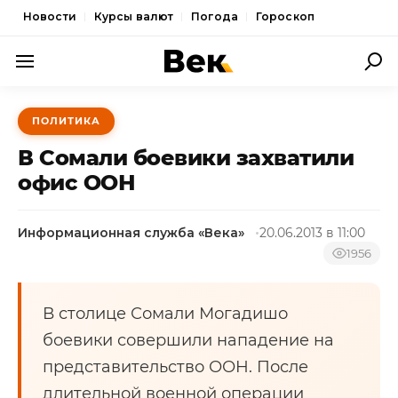
Новости
Курсы валют
Погода
Гороскоп
ПОЛИТИКА
ПОЛИТИКА
ЭКОНОМИКА
В Сомали боевики захватили
ОБЩЕСТВО
офис ООН
СПОРТ
Информационная служба «Века»
20.06.2013 в 11:00
КУЛЬТУРА
1956
НОВОСТИ
В столице Сомали Могадишо
боевики совершили нападение на
представительство ООН. После
длительной военной операции