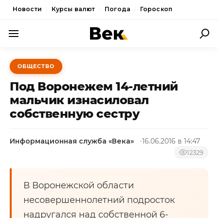
Новости
Курсы валют
Погода
Гороскоп
ПОЛИТИКА
ОБЩЕСТВО
ЭКОНОМИКА
Под Воронежем 14-летний
ОБЩЕСТВО
мальчик изнасиловал
собственную сестру
СПОРТ
КУЛЬТУРА
Информационная служба «Века»
16.06.2016 в 14:47
НОВОСТИ
12329
В Воронежской области
несовершеннолетний подросток
надругался над собственной 6-