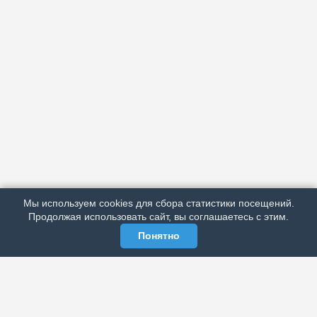
АРХИВ
ПОДРОБНО ОБ ИЗДАНИИ
РЕКЛАМА У НАС
Мы используем cookies для сбора статистики посещений.
МЫ В СОЦСЕТЯХ
Продолжая использовать сайт, вы соглашаетесь с этим.
Понятно