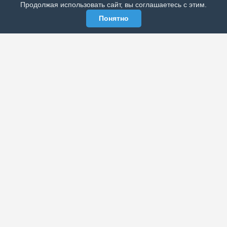
Продолжая использовать сайт, вы соглашаетесь с этим.
Понятно
ЭЛЕКТРОННАЯ ГАЗЕТА «ВЕК»
Актуальная информация обо всех значимых событиях
политической, экономической, общественной и
спортивной жизни России и зарубежья.
МЫ В СОЦСЕТЯХ
РАЗДЕЛЫ
Архив публикаций
Об издании