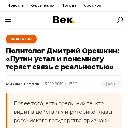
Новости
Курсы валют
Погода
Гороскоп
ПОЛИТИКА
ОБЩЕСТВО
ЭКОНОМИКА
Политолог Дмитрий Орешкин:
ОБЩЕСТВО
«Путин устал и понемногу
теряет связь с реальностью»
СПОРТ
КУЛЬТУРА
Михаил Егоров
30.12.2019 в 17:16
13003
НОВОСТИ
Более того, есть среди них те, кто
видит в действиях и риторике главы
российского государства признаки