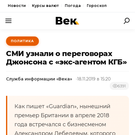
Новости
Курсы валют
Погода
Гороскоп
ПОЛИТИКА
ПОЛИТИКА
ЭКОНОМИКА
СМИ узнали о переговорах
ОБЩЕСТВО
Джонсона с «экс-агентом КГБ»
СПОРТ
Служба информации «Века»
18.11.2019 в 15:20
КУЛЬТУРА
6391
НОВОСТИ
Как пишет «Guardian», нынешний
премьер Британии в апреле 2018
года встречался с бизнесменом
Александром Лебедевым, которого