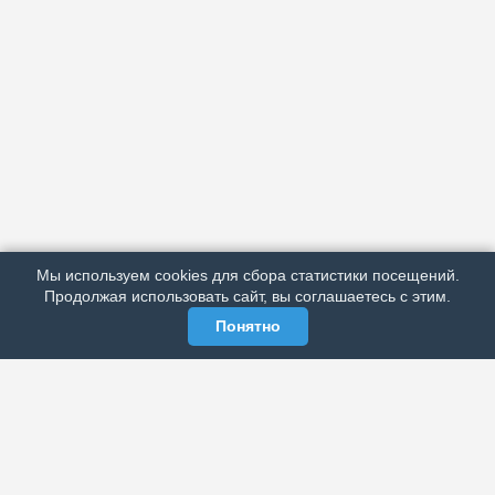
АРХИВ
ПОДРОБНО ОБ ИЗДАНИИ
РЕКЛАМА У НАС
Мы используем cookies для сбора статистики посещений.
МЫ В СОЦСЕТЯХ
Продолжая использовать сайт, вы соглашаетесь с этим.
Понятно