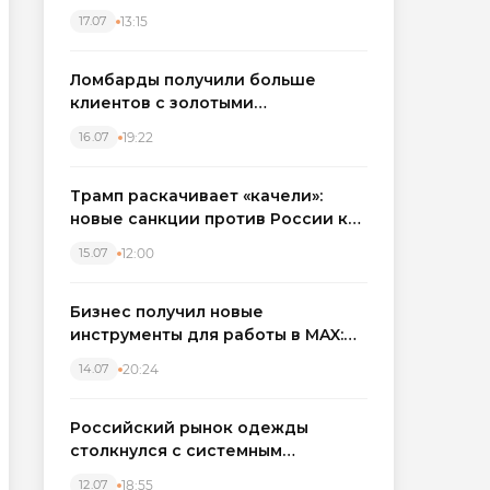
бронировать экскаваторы и
13:15
17.07
краны
Ломбарды получили больше
клиентов с золотыми
украшениями: рынок займов
19:22
16.07
вырос на фоне подорожания
металла
Трамп раскачивает «качели»:
новые санкции против России как
элемент большой игры
12:00
15.07
Бизнес получил новые
инструменты для работы в MAX:
компании подключают CRM и
20:24
14.07
автоматизируют обработку
обращений
Российский рынок одежды
столкнулся с системным
кризисом
18:55
12.07