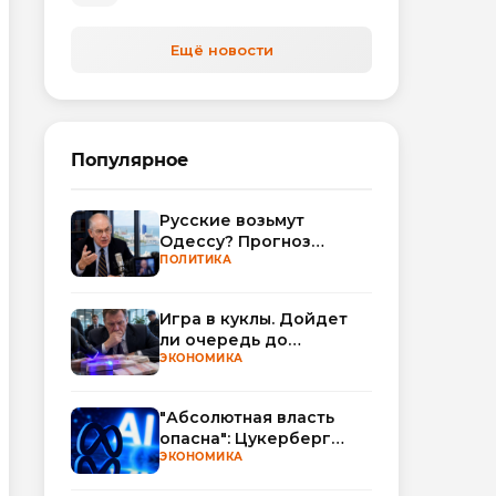
Ещё новости
Популярное
Русские возьмут
Одессу? Прогноз
Миршаймера
ПОЛИТИКА
Игра в куклы. Дойдет
ли очередь до
Миллера?
ЭКОНОМИКА
"Абсолютная власть
опасна": Цукерберг
резко критикует OpenAI
ЭКОНОМИКА
и Anthropic в споре об