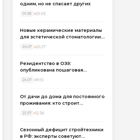
одним, но не спасает других
20:03
01.08
Новые керамические материалы
для эстетической стоматологии
становятся точнее
20:27
24.07
Резидентство в ОЭЗ:
опубликована пошаговая
инструкция и полный перечень
19:51
24.07
налоговых льгот для инвесторов
От дачи до дома для постоянного
проживания: кто строит
каркасные дома в Северо-
12:36
22.07
Западном регионе
Сезонный дефицит стройтехники
в РФ: эксперты советуют