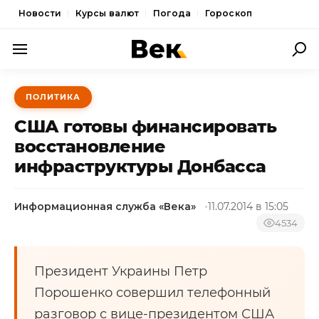
Новости
Курсы валют
Погода
Гороскоп
ПОЛИТИКА
ПОЛИТИКА
ЭКОНОМИКА
США готовы финансировать
ОБЩЕСТВО
восстановление
инфраструктуры Донбасса
СПОРТ
КУЛЬТУРА
Информационная служба «Века»
11.07.2014 в 15:05
НОВОСТИ
4534
Президент Украины Петр
Порошенко совершил телефонный
разговор с вице-президентом США