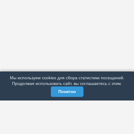
АРХИВ
ПОДРОБНО ОБ ИЗДАНИИ
РЕКЛАМА У НАС
Мы используем cookies для сбора статистики посещений.
МЫ В СОЦСЕТЯХ
Продолжая использовать сайт, вы соглашаетесь с этим.
Понятно