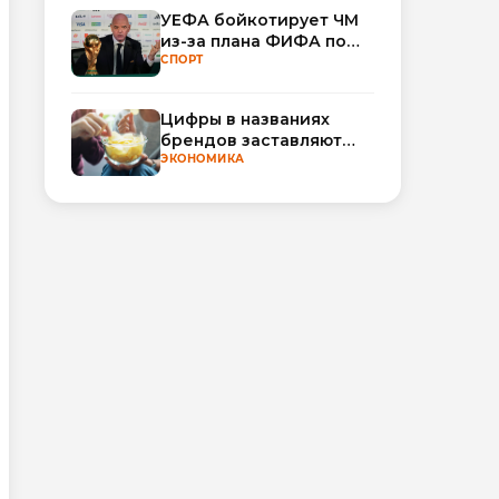
ИИ
УЕФА бойкотирует ЧМ
из-за плана ФИФА по
привлечению частных
СПОРТ
инвесторов
Цифры в названиях
брендов заставляют
нас ожидать более
ЭКОНОМИКА
вкусной еды