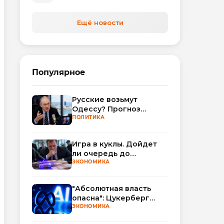
Ещё новости
Популярное
Русские возьмут
Одессу? Прогноз
Миршаймера
ПОЛИТИКА
Игра в куклы. Дойдет
ли очередь до
Миллера?
ЭКОНОМИКА
"Абсолютная власть
опасна": Цукерберг
резко критикует OpenAI
ЭКОНОМИКА
и Anthropic в споре об