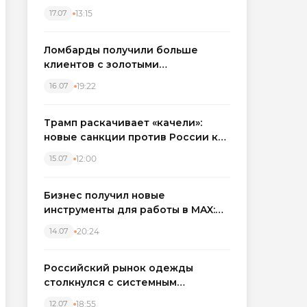
бронировать экскаваторы и
13:15
17.07
краны
Ломбарды получили больше
клиентов с золотыми
украшениями: рынок займов
19:22
16.07
вырос на фоне подорожания
металла
Трамп раскачивает «качели»:
новые санкции против России как
элемент большой игры
12:00
15.07
Бизнес получил новые
инструменты для работы в MAX:
компании подключают CRM и
20:24
14.07
автоматизируют обработку
обращений
Российский рынок одежды
столкнулся с системным
кризисом
18:55
12.07