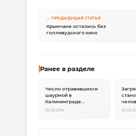
← ПРЕДЫДУЩАЯ СТАТЬЯ
Крымчане остались без
голливудского кино
Ранее в разделе
Число отравившихся
Загря
шаурмой в
стано
Калининграде
челов
достигло 67 человек
угроз
25.03.2014
25.03.2