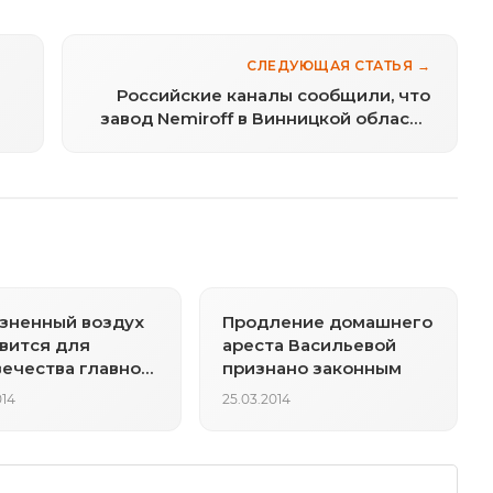
СЛЕДУЮЩАЯ СТАТЬЯ →
Российские каналы сообщили, что
завод Nemiroff в Винницкой области
захватили «бандэровцы». Кто стоит
за этим?
зненный воздух
Продление домашнего
вится для
ареста Васильевой
ечества главной
признано законным
ой
014
25.03.2014