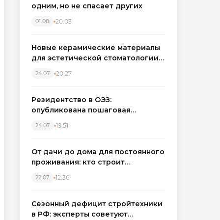
одним, но не спасает других
20:03
01.08
Новые керамические материалы
для эстетической стоматологии
становятся точнее
20:27
24.07
Резидентство в ОЭЗ:
опубликована пошаговая
инструкция и полный перечень
19:51
24.07
налоговых льгот для инвесторов
От дачи до дома для постоянного
проживания: кто строит
каркасные дома в Северо-
12:36
22.07
Западном регионе
Сезонный дефицит стройтехники
в РФ: эксперты советуют