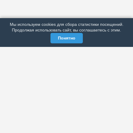
ПОДРОБНО ОБ ИЗДАНИИ
РЕКЛАМА У НАС
Мы используем cookies для сбора статистики посещений.
МЫ В СОЦСЕТЯХ
Продолжая использовать сайт, вы соглашаетесь с этим.
Понятно
ЭЛЕКТРОННАЯ ГАЗЕТА «ВЕК»
Актуальная информация обо всех значимых событиях
политической, экономической, общественной и
спортивной жизни России и зарубежья.
МЫ В СОЦСЕТЯХ