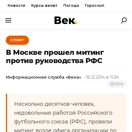
Новости
Курсы валют
Погода
Гороскоп
ПОЛИТИКА
СПОРТ
ЭКОНОМИКА
В Москве прошел митинг
ОБЩЕСТВО
против руководства РФС
СПОРТ
Информационная служба «Века»
16.12.2014 в 11:34
КУЛЬТУРА
1976
НОВОСТИ
Несколько десятков человек,
недовольные работой Российского
футбольного союза (РФС), провели
митинг возле офиса организации до