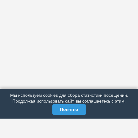
АРХИВ
ПОДРОБНО ОБ ИЗДАНИИ
РЕКЛАМА У НАС
Мы используем cookies для сбора статистики посещений.
МЫ В СОЦСЕТЯХ
Продолжая использовать сайт, вы соглашаетесь с этим.
Понятно