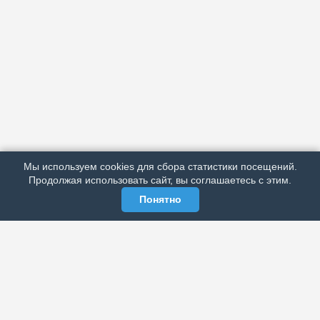
АРХИВ
ПОДРОБНО ОБ ИЗДАНИИ
РЕКЛАМА У НАС
Мы используем cookies для сбора статистики посещений.
МЫ В СОЦСЕТЯХ
Продолжая использовать сайт, вы соглашаетесь с этим.
Понятно
ЭЛЕКТРОННАЯ ГАЗЕТА «ВЕК»