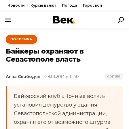
Новости
Курсы валют
Погода
Гороскоп
ПОЛИТИКА
ПОЛИТИКА
ЭКОНОМИКА
Байкеры охраняют в
ОБЩЕСТВО
Севастополе власть
СПОРТ
Анна Слободян
28.01.2014 в 11:40
11159
КУЛЬТУРА
НОВОСТИ
Байкерский клуб «Ночные волки»
установил дежурство у здания
Севастопольской администрации,
охраняя его от возможного штурма