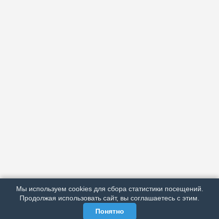
АРХИВ
ПОДРОБНО ОБ ИЗДАНИИ
РЕКЛАМА У НАС
Мы используем cookies для сбора статистики посещений.
МЫ В СОЦСЕТЯХ
Продолжая использовать сайт, вы соглашаетесь с этим.
Понятно