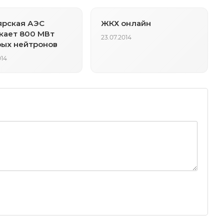
ярская АЭС
ЖКХ онлайн
кает 800 МВт
23.07.2014
ых нейтронов
014