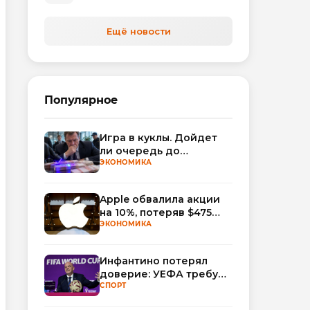
Ещё новости
Популярное
Игра в куклы. Дойдет
ли очередь до
Миллера?
ЭКОНОМИКА
Apple обвалила акции
на 10%, потеряв $475
млрд капитализации
ЭКОНОМИКА
Инфантино потерял
доверие: УЕФА требует
смены руководства
СПОРТ
ФИФА