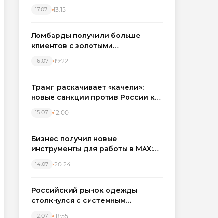
бронировать экскаваторы и
13:15
17.07
краны
Ломбарды получили больше
клиентов с золотыми
украшениями: рынок займов
19:22
16.07
вырос на фоне подорожания
металла
Трамп раскачивает «качели»:
новые санкции против России как
элемент большой игры
12:00
15.07
Бизнес получил новые
инструменты для работы в MAX:
компании подключают CRM и
20:24
14.07
автоматизируют обработку
обращений
Российский рынок одежды
столкнулся с системным
кризисом
18:55
12.07