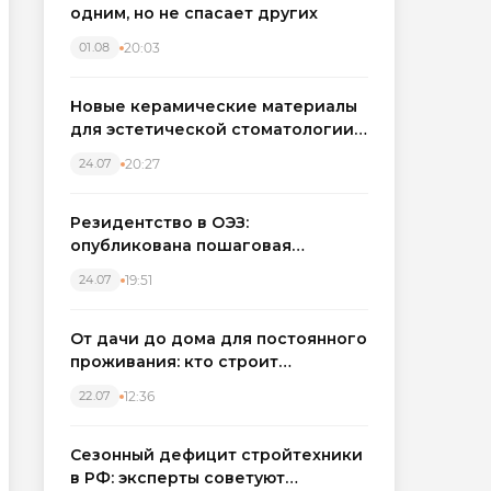
одним, но не спасает других
20:03
01.08
Новые керамические материалы
для эстетической стоматологии
становятся точнее
20:27
24.07
Резидентство в ОЭЗ:
опубликована пошаговая
инструкция и полный перечень
19:51
24.07
налоговых льгот для инвесторов
От дачи до дома для постоянного
проживания: кто строит
каркасные дома в Северо-
12:36
22.07
Западном регионе
Сезонный дефицит стройтехники
в РФ: эксперты советуют