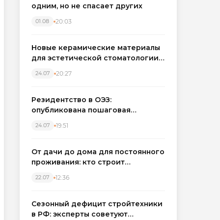
одним, но не спасает других
20:03
01.08
Новые керамические материалы
для эстетической стоматологии
становятся точнее
20:27
24.07
Резидентство в ОЭЗ:
опубликована пошаговая
инструкция и полный перечень
19:51
24.07
налоговых льгот для инвесторов
От дачи до дома для постоянного
проживания: кто строит
каркасные дома в Северо-
12:36
22.07
Западном регионе
Сезонный дефицит стройтехники
в РФ: эксперты советуют