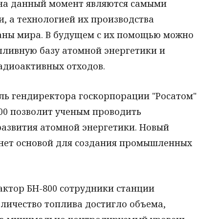
на данный момент являются самыми
 а технологией их производства
аны мира. В будущем с их помощью можно
пливную базу атомной энергетики и
адиоактивных отходов.
ель гендиректора госкорпорации "Росатом"
00 позволит ученым проводить
развития атомной энергетики. Новый
танет основой для создания промышленных
актор БН-800 сотрудники станции
оличество топлива достигло объема,