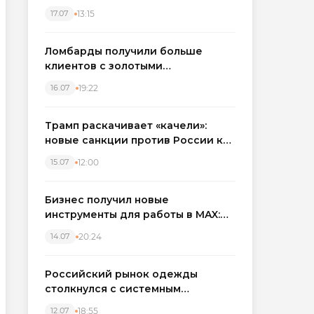
бронировать экскаваторы и
13:15
17.07
краны
Ломбарды получили больше
клиентов с золотыми
украшениями: рынок займов
19:22
16.07
вырос на фоне подорожания
металла
Трамп раскачивает «качели»:
новые санкции против России как
элемент большой игры
12:00
15.07
Бизнес получил новые
инструменты для работы в MAX:
компании подключают CRM и
20:24
14.07
автоматизируют обработку
обращений
Российский рынок одежды
столкнулся с системным
кризисом
18:55
12.07