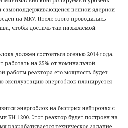
на минимально контролируемый уровень
ля самоподдерживающейся цепной ядерной
веден на МКУ. После этого проводились
лива, чтобы достичь так называемой
лока должен состояться осенью 2014 года.
ет работать на 25% от номинальной
ой работы реактора его мощность будет
ю эксплуатацию энергоблок планируется
оявится энергоблок на быстрых нейтронах с
 БН-1200. Этот реактор будет построен на
емя разрабатывается техническое задание