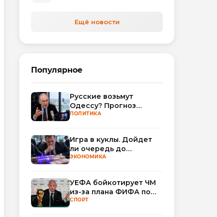
Ещё новости
Популярное
Русские возьмут
Одессу? Прогноз
Миршаймера
ПОЛИТИКА
Игра в куклы. Дойдет
ли очередь до
Миллера?
ЭКОНОМИКА
УЕФА бойкотирует ЧМ
из-за плана ФИФА по
привлечению частных
СПОРТ
инвесторов