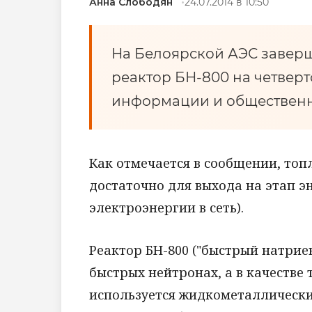
Анна Слободян
24.07.2014 в 10:50
На Белоярской АЭС заверш
реактор БН-800 на четвер
информации и общественн
Как отмечается в сообщении, топл
достаточно для выхода на этап э
электроэнергии в сеть).
Реактор БН-800 ("быстрый натрие
быстрых нейтронах, а в качестве
используется жидкометаллический