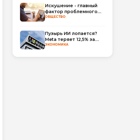
Искушение - главный
фактор проблемного
использования
ОБЩЕСТВО
интернета
Пузырь ИИ лопается?
Meta теряет 12,5% за
неделю, а Microsoft и
ЭКОНОМИКА
Nvidia взлетают