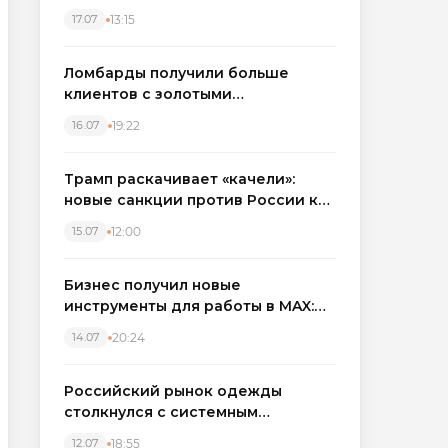
бронировать экскаваторы и
13:15
17.07
краны
Ломбарды получили больше
клиентов с золотыми
украшениями: рынок займов
19:22
16.07
вырос на фоне подорожания
металла
Трамп раскачивает «качели»:
новые санкции против России как
элемент большой игры
12:00
15.07
Бизнес получил новые
инструменты для работы в MAX:
компании подключают CRM и
20:24
14.07
автоматизируют обработку
обращений
Российский рынок одежды
столкнулся с системным
кризисом
18:55
12.07