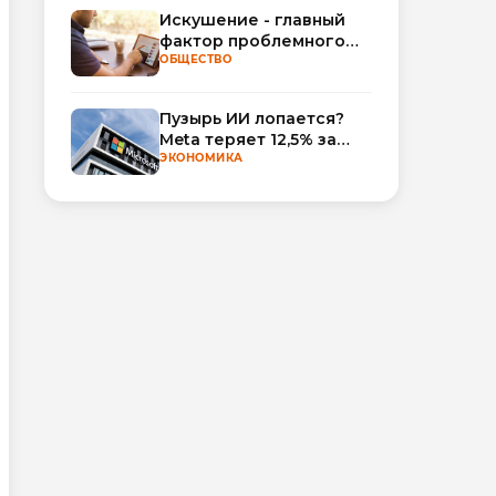
Искушение - главный
фактор проблемного
использования
ОБЩЕСТВО
интернета
Пузырь ИИ лопается?
Meta теряет 12,5% за
неделю, а Microsoft и
ЭКОНОМИКА
Nvidia взлетают