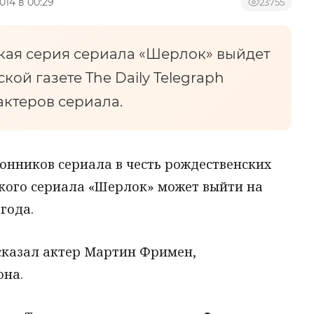
2014 в 00:29
23755
кая серия сериала «Шерлок» выйдет
ской газете The Daily Telegraph
актеров сериала.
онников сериала в честь рождественских
ского сериала «Шерлок» может выйти на
года.
ссказал актер Мартин Фримен,
она.