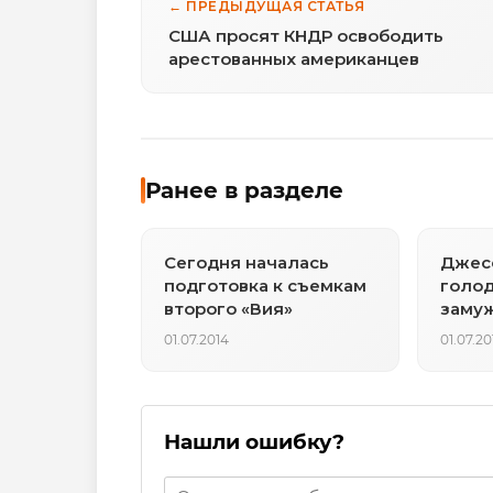
← ПРЕДЫДУЩАЯ СТАТЬЯ
США просят КНДР освободить
арестованных американцев
Ранее в разделе
Сегодня началась
Джес
подготовка к съемкам
голод
второго «Вия»
замуж
01.07.2014
01.07.20
Нашли ошибку?