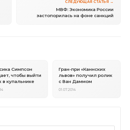
СЛЕДУЮЩАЯ СТАТЬЯ →
МВФ: Экономика России
застопорилась на фоне санкций
сика Симпсон
Гран-при «Каннских
ает, чтобы выйти
львов» получил ролик
 в купальнике
с Ван Даммом
14
01.07.2014