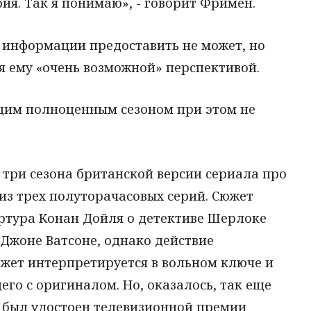
ия. Так я понимаю», - говорит Фримен.
й информации предоставить не может, но
ся ему «очень возможной» перспективой.
щим полноценным сезоном при этом не
 три сезона британской версии сериала про
 из трех полуторачасовых серий. Сюжет
Артура Конан Дойля о детективе Шерлоке
 Джоне Ватсоне, однако действие
южет интерпретируется в вольном ключе и
его с оригиналом. Но, оказалось, так еще
» был удостоен телевизионной премии