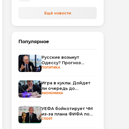
Ещё новости
Популярное
Русские возьмут
Одессу? Прогноз
Миршаймера
ПОЛИТИКА
Игра в куклы. Дойдет
ли очередь до
Миллера?
ЭКОНОМИКА
УЕФА бойкотирует ЧМ
из-за плана ФИФА по
привлечению частных
СПОРТ
инвесторов