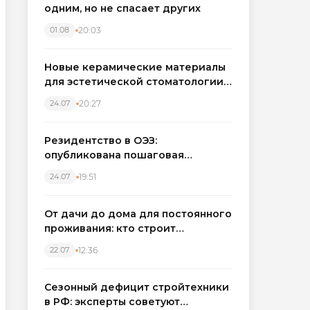
одним, но не спасает других
20:03
01.08
Новые керамические материалы
для эстетической стоматологии
становятся точнее
20:27
24.07
Резидентство в ОЭЗ:
опубликована пошаговая
инструкция и полный перечень
19:51
24.07
налоговых льгот для инвесторов
От дачи до дома для постоянного
проживания: кто строит
каркасные дома в Северо-
12:36
22.07
Западном регионе
Сезонный дефицит стройтехники
в РФ: эксперты советуют