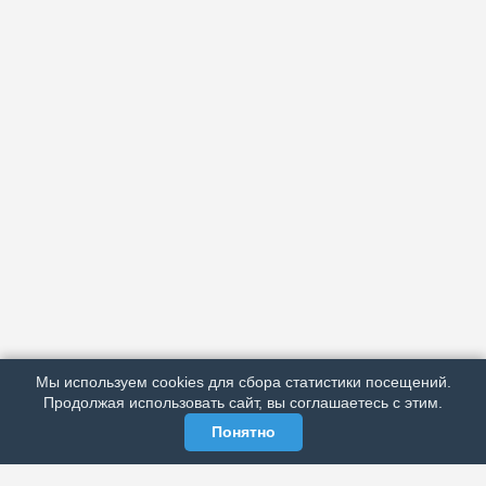
АРХИВ
ПОДРОБНО ОБ ИЗДАНИИ
РЕКЛАМА У НАС
Мы используем cookies для сбора статистики посещений.
МЫ В СОЦСЕТЯХ
Продолжая использовать сайт, вы соглашаетесь с этим.
Понятно