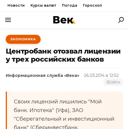
Новости
Курсы валют
Погода
Гороскоп
ПОЛИТИКА
ЭКОНОМИКА
ЭКОНОМИКА
Центробанк отозвал лицензии
ОБЩЕСТВО
у трех российских банков
СПОРТ
Информационная служба «Века»
26.03.2014 в 12:52
КУЛЬТУРА
2804
НОВОСТИ
Своих лицензий лишились "Мой
банк. Ипотека" (Уфа), ЗАО
"Сберегательный и инвестиционный
банк" (Сберинвестбанк,