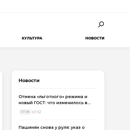
КУЛЬТУРА
НОВОСТИ
Новости
Отмена «льготного» режима и
новый ГОСТ: что изменилось в
приемке новостроек в 2026 году
21:52
07.08
Пашинян снова у руля: указ о