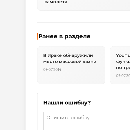
самолета
Ранее в разделе
В Ираке обнаружили
YouTu
место массовой казни
функц
по тр
09.07.2014
украи
09.07.2
поль
Нашли ошибку?