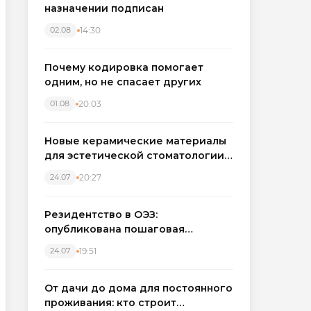
назначении подписан
14:30
02.08
Почему кодировка помогает
одним, но не спасает других
20:03
01.08
Новые керамические материалы
для эстетической стоматологии
становятся точнее
20:27
24.07
Резидентство в ОЭЗ:
опубликована пошаговая
инструкция и полный перечень
19:51
24.07
налоговых льгот для инвесторов
От дачи до дома для постоянного
проживания: кто строит