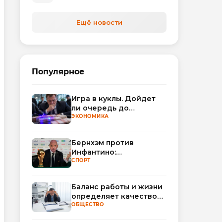
автоматизируют обработку
обращений
Ещё новости
Популярное
Игра в куклы. Дойдет
ли очередь до
Миллера?
ЭКОНОМИКА
Бернхэм против
Инфантино:
политический кризис в
СПОРТ
ФИФА набирает
обороты
Баланс работы и жизни
определяет качество
сна
ОБЩЕСТВО