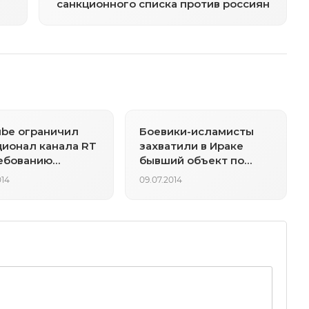
санкционного списка против россиян
be ограничил
Боевики-исламисты
ионал канала RT
захватили в Ираке
ебованию
бывший объект по
нского
производству
014
09.07.2014
зователя
химоружия