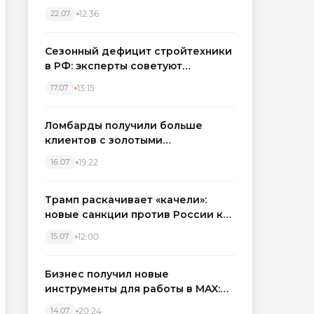
каркасные дома в Северо-
12:36
22.07
Западном регионе
Сезонный дефицит стройтехники
в РФ: эксперты советуют
бронировать экскаваторы и
13:15
17.07
краны
Ломбарды получили больше
клиентов с золотыми
украшениями: рынок займов
19:22
16.07
вырос на фоне подорожания
металла
Трамп раскачивает «качели»:
новые санкции против России как
элемент большой игры
12:00
15.07
Бизнес получил новые
инструменты для работы в MAX:
компании подключают CRM и
20:24
14.07