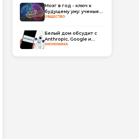
Мозг в год - ключ к
будущему уму: ученые
научились
ОБЩЕСТВО
прогнозировать
интеллект по МРТ
Белый дом обсудит с
Anthropic, Google и
OpenAI добровольную
ЭКОНОМИКА
проверку моделей ИИ