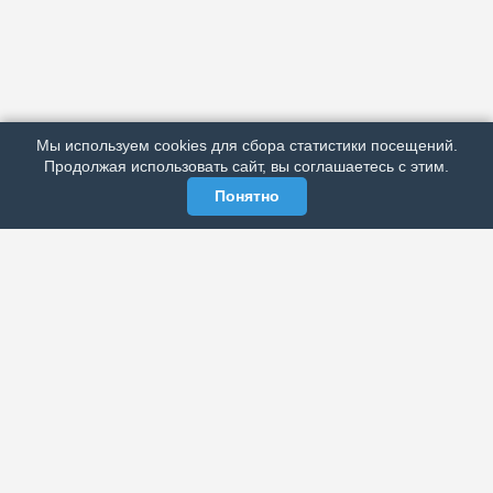
АРХИВ
ПОДРОБНО ОБ ИЗДАНИИ
РЕКЛАМА У НАС
Мы используем cookies для сбора статистики посещений.
МЫ В СОЦСЕТЯХ
Продолжая использовать сайт, вы соглашаетесь с этим.
Понятно
ЭЛЕКТРОННАЯ ГАЗЕТА «ВЕК»
Актуальная информация обо всех значимых событиях
политической, экономической, общественной и
спортивной жизни России и зарубежья.
МЫ В СОЦСЕТЯХ