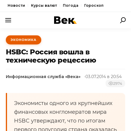
Новости
Курсы валют
Погода
Гороскоп
ПОЛИТИКА
ЭКОНОМИКА
ЭКОНОМИКА
HSBC: Россия вошла в
ОБЩЕСТВО
техническую рецессию
СПОРТ
Информационная служба «Века»
03.07.2014 в 20:54
КУЛЬТУРА
2974
НОВОСТИ
Экономисты одного из крупнейших
финансовых конгломератов мира
HSBC утверждают, что по итогам
первого полугодия страна оказалась