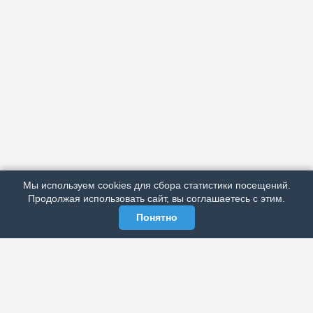
АРХИВ
ПОДРОБНО ОБ ИЗДАНИИ
РЕКЛАМА У НАС
Мы используем cookies для сбора статистики посещений.
МЫ В СОЦСЕТЯХ
Продолжая использовать сайт, вы соглашаетесь с этим.
Понятно