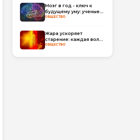
обороты
Мозг в год - ключ к
будущему уму: ученые
научились
ОБЩЕСТВО
прогнозировать
интеллект по МРТ
Жара ускоряет
старение: каждая волна
тепла добавляет
ОБЩЕСТВО
полгода
биологического
возраста