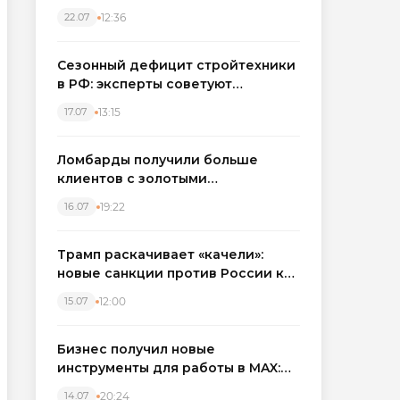
каркасные дома в Северо-
12:36
22.07
Западном регионе
Сезонный дефицит стройтехники
в РФ: эксперты советуют
бронировать экскаваторы и
13:15
17.07
краны
Ломбарды получили больше
клиентов с золотыми
украшениями: рынок займов
19:22
16.07
вырос на фоне подорожания
металла
Трамп раскачивает «качели»:
новые санкции против России как
элемент большой игры
12:00
15.07
Бизнес получил новые
инструменты для работы в MAX:
компании подключают CRM и
20:24
14.07