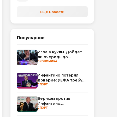
автоматизируют обработку
обращений
Ещё новости
Популярное
Игра в куклы. Дойдет
ли очередь до
Миллера?
ЭКОНОМИКА
Инфантино потерял
доверие: УЕФА требует
смены руководства
СПОРТ
ФИФА
Бернхэм против
Инфантино:
политический кризис в
СПОРТ
ФИФА набирает