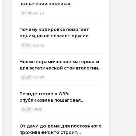
назначении подписан
14:30
02.08
Почему кодировка помогает
одним, но не спасает других
20:03
01.08
Новые керамические материалы
для эстетической стоматологии
становятся точнее
20:27
24.07
Резидентство в ОЭЗ:
опубликована пошаговая
инструкция и полный перечень
19:51
24.07
налоговых льгот для инвесторов
От дачи до дома для постоянного
проживания: кто строит