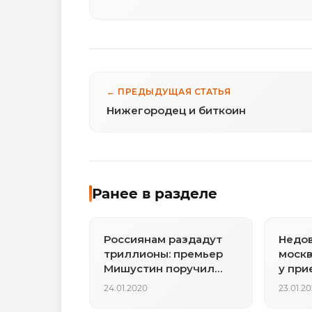
← ПРЕДЫДУЩАЯ СТАТЬЯ
Нижегородец и биткоин
Ранее в разделе
Россиянам раздадут
Недо
триллионы: премьер
москв
Мишустин поручил
у при
сменить курс
проти
24.01.2020
23.01.2
Медведева
прем