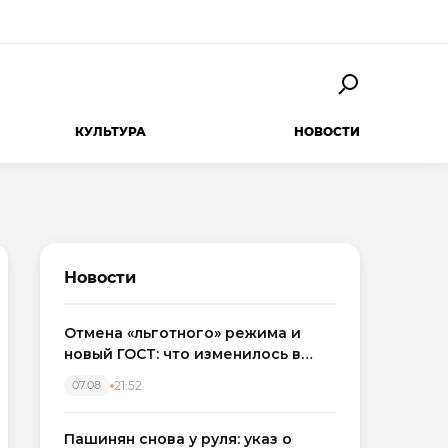
КУЛЬТУРА
НОВОСТИ
Новости
Отмена «льготного» режима и
новый ГОСТ: что изменилось в
приемке новостроек в 2026 году
21:52
07.08
Пашинян снова у руля: указ о