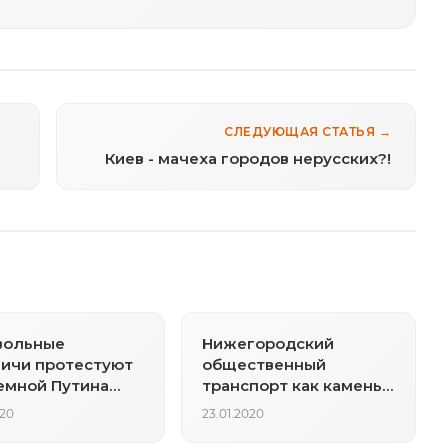
СЛЕДУЮЩАЯ СТАТЬЯ →
Киев - мачеха городов нерусских?!
вольные
Нижегородский
ичи протестуют
общественный
емной Путина
транспорт как камень
в нового вице-
преткновения
020
23.01.2020
ьера