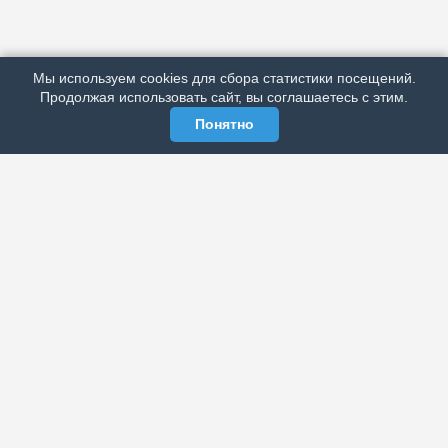
ПОДРОБНО ОБ ИЗДАНИИ
РЕКЛАМА У НАС
Мы используем cookies для сбора статистики посещений.
МЫ В СОЦСЕТЯХ
Продолжая использовать сайт, вы соглашаетесь с этим.
Понятно
ЭЛЕКТРОННАЯ ГАЗЕТА «ВЕК»
Актуальная информация обо всех значимых событиях
политической, экономической, общественной и
спортивной жизни России и зарубежья.
МЫ В СОЦСЕТЯХ