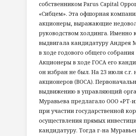
собственником Parus Capital Oppo
«Сибцем». Эта офшорная компани
акционеры, выражающие недовол
руководством холдинга. Именно ко
выдвигала кандидатуру Андрея М
в ходе годового общего собрания
Акционеры в ходе ГОСА его канди
он избран не был. На 23 июля с.г
акционеров (ВОСА). Первоначальн
выдвижению в управляющий орга
Муравьева предлагало ООО «РТ-ин
при участии государственной ко
осуществления прямых инвестиций
кандидатуру. Тогда г-на Муравь