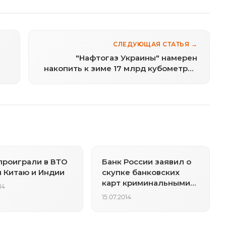
СЛЕДУЮЩАЯ СТАТЬЯ →
"Нафтогаз Украины" намерен
накопить к зиме 17 млрд кубометров
газа
роиграли в ВТО
Банк России заявил о
 Китаю и Индии
скупке банковских
карт криминальными
14
структурами
15.07.2014