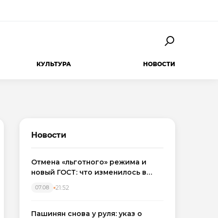
КУЛЬТУРА
НОВОСТИ
Новости
Отмена «льготного» режима и
новый ГОСТ: что изменилось в
приемке новостроек в 2026 году
21:52
07.08
Пашинян снова у руля: указ о