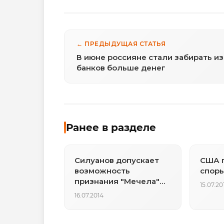
← ПРЕДЫДУЩАЯ СТАТЬЯ
В июне россияне стали забирать из
банков больше денег
Ранее в разделе
Силуанов допускает
США п
возможность
споры
признания "Мечела"
15.07.20
банкротом
16.07.2014