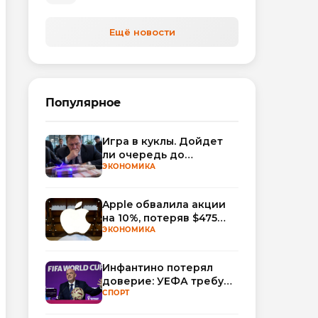
автоматизируют обработку
обращений
Ещё новости
Популярное
Игра в куклы. Дойдет
ли очередь до
Миллера?
ЭКОНОМИКА
Apple обвалила акции
на 10%, потеряв $475
млрд капитализации
ЭКОНОМИКА
Инфантино потерял
доверие: УЕФА требует
смены руководства
СПОРТ
ФИФА