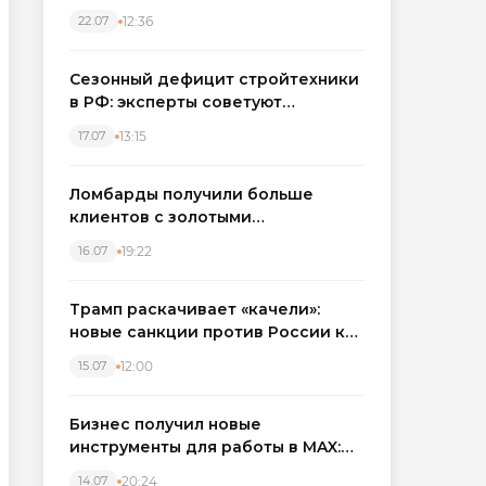
каркасные дома в Северо-
12:36
22.07
Западном регионе
Сезонный дефицит стройтехники
в РФ: эксперты советуют
бронировать экскаваторы и
13:15
17.07
краны
Ломбарды получили больше
клиентов с золотыми
украшениями: рынок займов
19:22
16.07
вырос на фоне подорожания
металла
Трамп раскачивает «качели»:
новые санкции против России как
элемент большой игры
12:00
15.07
Бизнес получил новые
инструменты для работы в MAX:
компании подключают CRM и
20:24
14.07