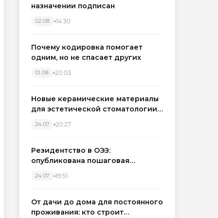
назначении подписан
14:30
02.08
Почему кодировка помогает
одним, но не спасает других
20:03
01.08
Новые керамические материалы
для эстетической стоматологии
становятся точнее
20:27
24.07
Резидентство в ОЭЗ:
опубликована пошаговая
инструкция и полный перечень
19:51
24.07
налоговых льгот для инвесторов
От дачи до дома для постоянного
проживания: кто строит