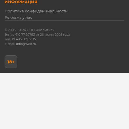
ИНФОРМАЦИЯ
Политика конфиденциальности
Реклама у нас
© 2005 -
2026 ООО «Развитие»
Эл No ФС 77-20763 от 26 июля 2005 года
тел.
+7 495 585 3535
e-mail:
info@wek.ru
18+