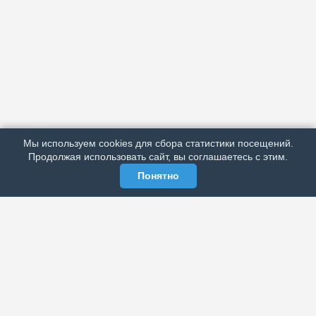
АРХИВ
ПОДРОБНО ОБ ИЗДАНИИ
РЕКЛАМА У НАС
Мы используем cookies для сбора статистики посещений.
МЫ В СОЦСЕТЯХ
Продолжая использовать сайт, вы соглашаетесь с этим.
Понятно
ЭЛЕКТРОННАЯ ГАЗЕТА «ВЕК»
Актуальная информация обо всех значимых событиях