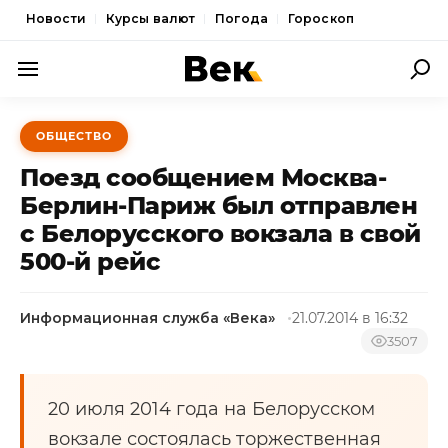
Новости
Курсы валют
Погода
Гороскоп
ПОЛИТИКА
ОБЩЕСТВО
ЭКОНОМИКА
Поезд сообщением Москва-
ОБЩЕСТВО
Берлин-Париж был отправлен
с Белорусского вокзала в свой
СПОРТ
500-й рейс
КУЛЬТУРА
НОВОСТИ
Информационная служба «Века»
21.07.2014 в 16:32
3507
20 июля 2014 года на Белорусском
вокзале состоялась торжественная