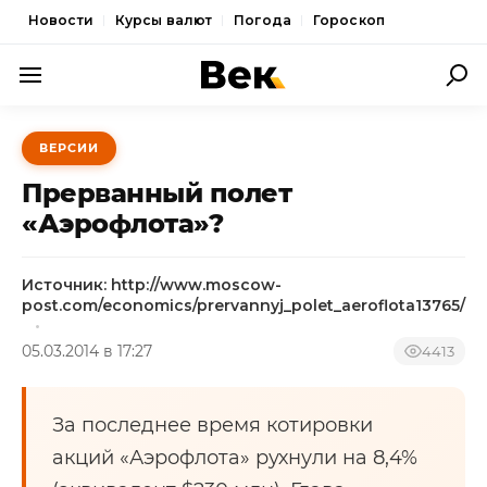
Новости
Курсы валют
Погода
Гороскоп
ПОЛИТИКА
ВЕРСИИ
ЭКОНОМИКА
Прерванный полет
ОБЩЕСТВО
«Аэрофлота»?
СПОРТ
Источник: http://www.moscow-
КУЛЬТУРА
post.com/economics/prervannyj_polet_aeroflota13765/
НОВОСТИ
05.03.2014 в 17:27
4413
За последнее время котировки
акций «Аэрофлота» рухнули на 8,4%