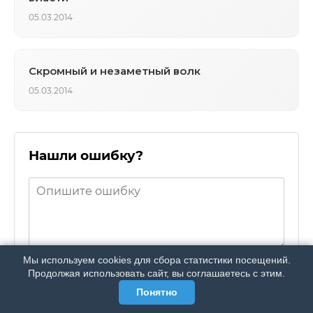
05.03.2014
Скромный и незаметный волк
05.03.2014
Нашли ошибку?
АРХИВ
ПОДРОБНО ОБ ИЗДАНИИ
РЕКЛАМА У НАС
Мы используем cookies для сбора статистики посещений.
МЫ В СОЦСЕТЯХ
Отправить
Продолжая использовать сайт, вы соглашаетесь с этим.
Понятно