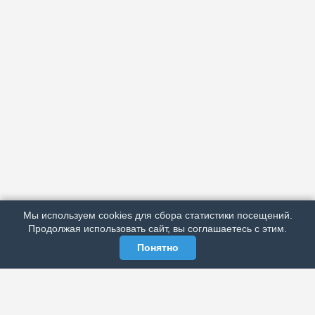
АРХИВ
ПОДРОБНО ОБ ИЗДАНИИ
РЕКЛАМА У НАС
Мы используем cookies для сбора статистики посещений.
МЫ В СОЦСЕТЯХ
Продолжая использовать сайт, вы соглашаетесь с этим.
Понятно