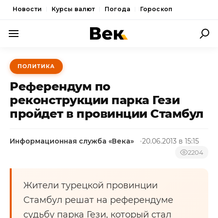
Новости
Курсы валют
Погода
Гороскоп
ПОЛИТИКА
ПОЛИТИКА
ЭКОНОМИКА
Референдум по
ОБЩЕСТВО
реконструкции парка Гези
пройдет в провинции Стамбул
СПОРТ
КУЛЬТУРА
Информационная служба «Века»
20.06.2013 в 15:15
НОВОСТИ
2204
Жители турецкой провинции
Стамбул решат на референдуме
судьбу парка Гези, который стал