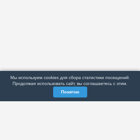
АРХИВ
ПОДРОБНО ОБ ИЗДАНИИ
РЕКЛАМА У НАС
Мы используем cookies для сбора статистики посещений.
МЫ В СОЦСЕТЯХ
Продолжая использовать сайт, вы соглашаетесь с этим.
Понятно
ЭЛЕКТРОННАЯ ГАЗЕТА «ВЕК»