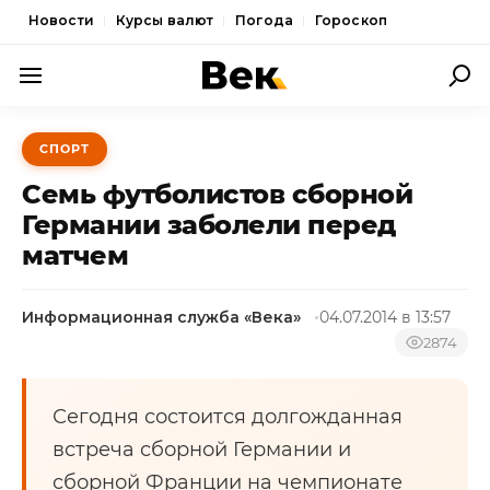
Новости
Курсы валют
Погода
Гороскоп
ПОЛИТИКА
СПОРТ
ЭКОНОМИКА
Семь футболистов сборной
ОБЩЕСТВО
Германии заболели перед
матчем
СПОРТ
КУЛЬТУРА
Информационная служба «Века»
04.07.2014 в 13:57
НОВОСТИ
2874
Сегодня состоится долгожданная
встреча сборной Германии и
сборной Франции на чемпионате