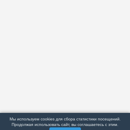
АРХИВ
ПОДРОБНО ОБ ИЗДАНИИ
РЕКЛАМА У НАС
Мы используем cookies для сбора статистики посещений.
МЫ В СОЦСЕТЯХ
Продолжая использовать сайт, вы соглашаетесь с этим.