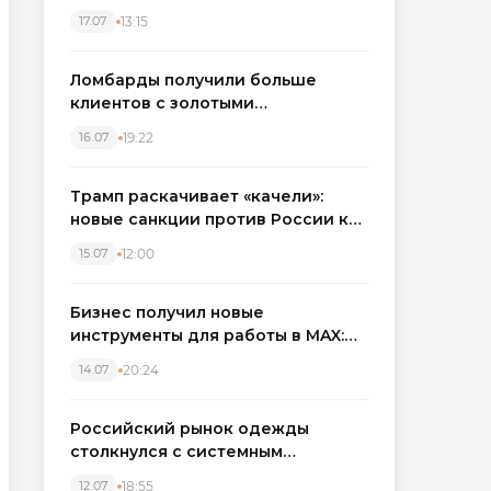
бронировать экскаваторы и
13:15
17.07
краны
Ломбарды получили больше
клиентов с золотыми
украшениями: рынок займов
19:22
16.07
вырос на фоне подорожания
металла
Трамп раскачивает «качели»:
новые санкции против России как
элемент большой игры
12:00
15.07
Бизнес получил новые
инструменты для работы в MAX:
компании подключают CRM и
20:24
14.07
автоматизируют обработку
обращений
Российский рынок одежды
столкнулся с системным
кризисом
18:55
12.07