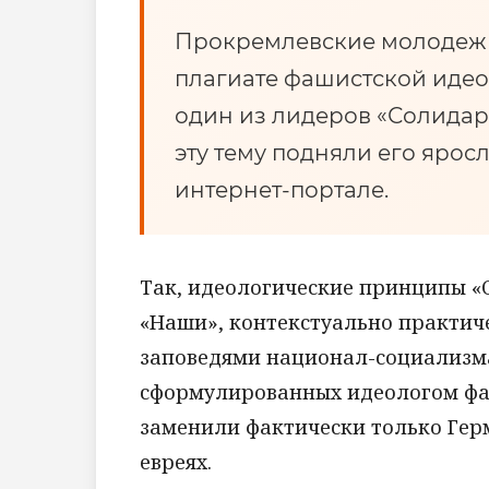
Прокремлевские молодеж
плагиате фашистской идео
один из лидеров «Солидар
эту тему подняли его ярос
интернет-портале.
Так, идеологические принципы «С
«Наши», контекстуально практич
заповедями национал-социализма»
сформулированных идеологом фа
заменили фактически только Гер
евреях.