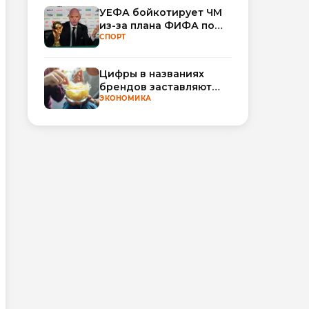
ИИ
УЕФА бойкотирует ЧМ
из-за плана ФИФА по
привлечению частных
СПОРТ
инвесторов
Цифры в названиях
брендов заставляют
нас ожидать более
ЭКОНОМИКА
вкусной еды