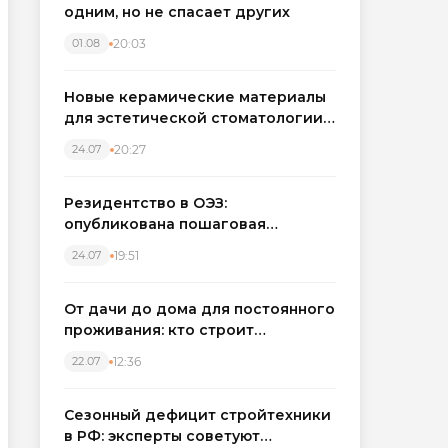
одним, но не спасает других
20:03
01.08
Новые керамические материалы
для эстетической стоматологии
становятся точнее
20:27
24.07
Резидентство в ОЭЗ:
опубликована пошаговая
инструкция и полный перечень
19:51
24.07
налоговых льгот для инвесторов
От дачи до дома для постоянного
проживания: кто строит
каркасные дома в Северо-
12:36
22.07
Западном регионе
Сезонный дефицит стройтехники
в РФ: эксперты советуют