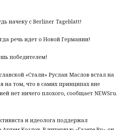
дь начеку с Berliner Tageblatt!
когда речь идет о Новой Германии!
нешь победителем!
славской «Стали» Руслан Маслов встал на
я на том, что в самих принципах вне
ией нет ничего плохого, сообщает NEWSru.
активиста и идеолога поддержал
 Артем Козлов. В интервью «Газете.Ru» он