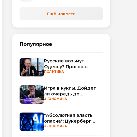
Ещё новости
Популярное
Русские возьмут
Одессу? Прогноз
Миршаймера
ПОЛИТИКА
Игра в куклы. Дойдет
ли очередь до
Миллера?
ЭКОНОМИКА
"Абсолютная власть
опасна": Цукерберг
резко критикует OpenAI
ЭКОНОМИКА
и Anthropic в споре об