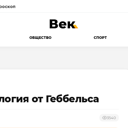
роскоп
ОБЩЕСТВО
СПОРТ
логия от Геббельса
3540