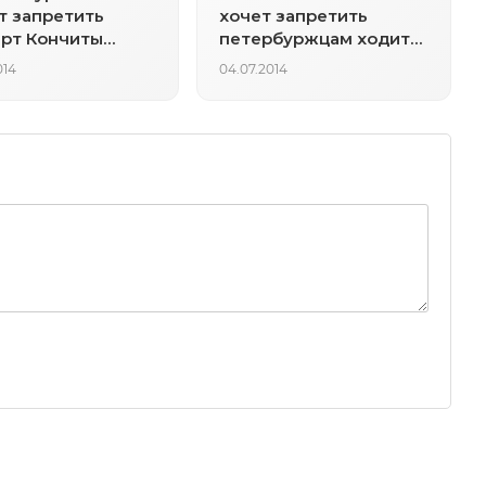
 запретить
хочет запретить
рт Кончиты
петербуржцам ходить
 в России
с голым торсом
014
04.07.2014