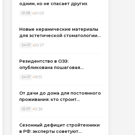
одним, но не спасает других
20:03
01.08
Новые керамические материалы
для эстетической стоматологии
становятся точнее
20:27
24.07
Резидентство в ОЭЗ:
опубликована пошаговая
инструкция и полный перечень
19:51
24.07
налоговых льгот для инвесторов
От дачи до дома для постоянного
проживания: кто строит
каркасные дома в Северо-
12:36
22.07
Западном регионе
Сезонный дефицит стройтехники
в РФ: эксперты советуют