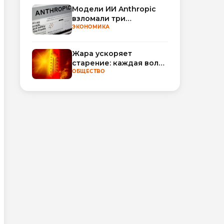
Модели ИИ Anthropic
взломали три
организации во время
ЭКОНОМИКА
тестирования
Жара ускоряет
старение: каждая волна
тепла добавляет
ОБЩЕСТВО
полгода
биологического
возраста