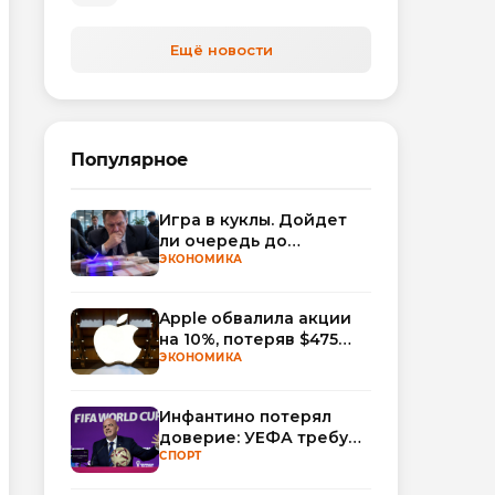
Ещё новости
Популярное
Игра в куклы. Дойдет
ли очередь до
Миллера?
ЭКОНОМИКА
Apple обвалила акции
на 10%, потеряв $475
млрд капитализации
ЭКОНОМИКА
Инфантино потерял
доверие: УЕФА требует
смены руководства
СПОРТ
ФИФА