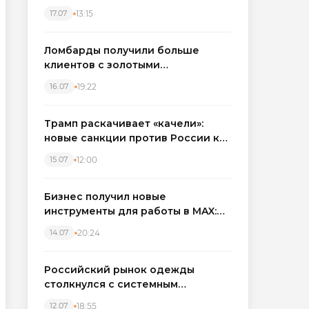
бронировать экскаваторы и
13:15
17.07
краны
Ломбарды получили больше
клиентов с золотыми
украшениями: рынок займов
19:22
16.07
вырос на фоне подорожания
металла
Трамп раскачивает «качели»:
новые санкции против России как
элемент большой игры
12:00
15.07
Бизнес получил новые
инструменты для работы в MAX:
компании подключают CRM и
20:24
14.07
автоматизируют обработку
обращений
Российский рынок одежды
столкнулся с системным
кризисом
18:55
12.07