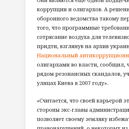
Они являются еще одной подщечно
коррупции и олигархов. А решен
оборонного ведомства такому пе
того, что программные требовани
сотрясание воздуха для телевиз
придти, взглянув на архив украи
Национальный антикоррупционн
олигархами во власти, сообщил, ч
рядом резонансных скандалов, у
улицах Киева в 2007 году».
«Считается, что своей карьерой э
стороны экс-главы администрац
позволяет своему земляку избежа
правонарушений, о некоторых из