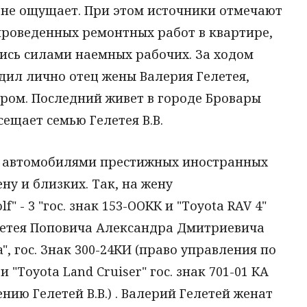
 не ощущает. При этом источники отмечают
проведенных ремонтных работ в квартире,
ись силами наемных рабочих. За ходом
дил лично отец жены Валерия Гелетея,
ром. Последний живет в городе Бровары
ещает семью Гелетея В.В.
ми автомобилями престижных иностранных
ну и близких. Так, на жену
" - 3 "гос. знак 153-ООКК и "Тоуоtа RAV 4"
Гелетея Поповича Александра Дмитриевича
", гос. Знак 300-24КИ (право управления по
 "Тоуоtа Land Cruiser" гос. знак 701-01 КА
нию Гелетей В.В.) . Валерий Гелетей женат