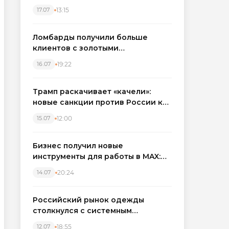
бронировать экскаваторы и
13:15
17.07
краны
Ломбарды получили больше
клиентов с золотыми
украшениями: рынок займов
19:22
16.07
вырос на фоне подорожания
металла
Трамп раскачивает «качели»:
новые санкции против России как
элемент большой игры
12:00
15.07
Бизнес получил новые
инструменты для работы в MAX:
компании подключают CRM и
20:24
14.07
автоматизируют обработку
обращений
Российский рынок одежды
столкнулся с системным
кризисом
18:55
12.07