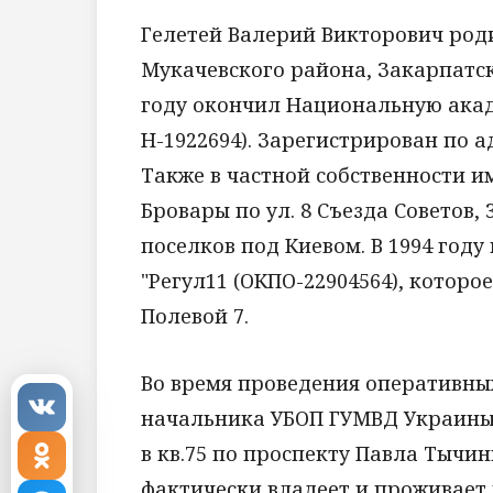
Гелетей Валерий Викторович родил
Мукачевского района, Закарпатск
году окончил Национальную ака
Н-1922694). Зарегистрирован по адр
Также в частной собственности и
Бровары по ул. 8 Съезда Советов, 
поселков под Киевом. В 1994 году
"Регул11 (ОКПО-22904564), которое
Полевой 7.
Во время проведения оперативны
начальника УБОП ГУМВД Украины в
в кв.75 по проспекту Павла Тычины
фактически владеет и проживает в