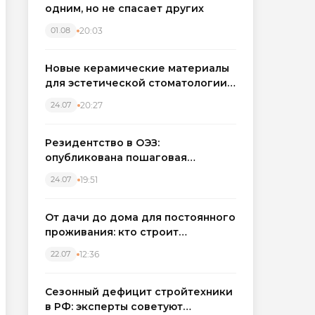
одним, но не спасает других
20:03
01.08
Новые керамические материалы
для эстетической стоматологии
становятся точнее
20:27
24.07
Резидентство в ОЭЗ:
опубликована пошаговая
инструкция и полный перечень
19:51
24.07
налоговых льгот для инвесторов
От дачи до дома для постоянного
проживания: кто строит
каркасные дома в Северо-
12:36
22.07
Западном регионе
Сезонный дефицит стройтехники
в РФ: эксперты советуют