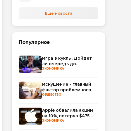
Ещё новости
Популярное
Игра в куклы. Дойдет
ли очередь до
Миллера?
ЭКОНОМИКА
Искушение - главный
фактор проблемного
использования
ОБЩЕСТВО
интернета
Apple обвалила акции
на 10%, потеряв $475
млрд капитализации
ЭКОНОМИКА