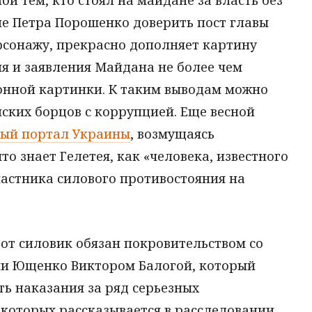
й тем, кто стоял на майдане за власть без
ие Петра Порошенко доверить пост главы
рсонажу, прекрасно дополняет картину
я и заявления Майдана не более чем
ионной картинки. К таким выводам можно
нских борцов с коррупцией. Еще весной
ый портал Украины
, возмущаясь
то знает Гелетея, как «человека, известного
частника силового противостояния на
тот силовик обязан покровительством со
ии Ющенко Виктором Балогой, который
ть наказания за ряд серьезных
 которых рассказывается в расследовании