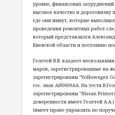
уровне, финансовых затруднений
высокое качество и дороговизну 
где они живут, которые выполнял
проведения ремонтных работ сле
который представлялся Александ
Киевской области и постоянно пос
Гелетей В.В. владеет нескольки
марок, зарегистрированные на же
зарегистрированы "Volkswagen Golf
гос. знак АИ0009АА. На тестя В.
зарегистрированы "Nissan Primera
доверенности имеет Гелетей А.А.) и
(имеет право управлять по поруче