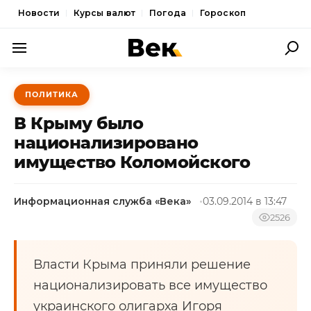
Новости
Курсы валют
Погода
Гороскоп
ПОЛИТИКА
ПОЛИТИКА
ЭКОНОМИКА
В Крыму было
ОБЩЕСТВО
национализировано
имущество Коломойского
СПОРТ
КУЛЬТУРА
Информационная служба «Века»
03.09.2014 в 13:47
НОВОСТИ
2526
Власти Крыма приняли решение
национализировать все имущество
украинского олигарха Игоря