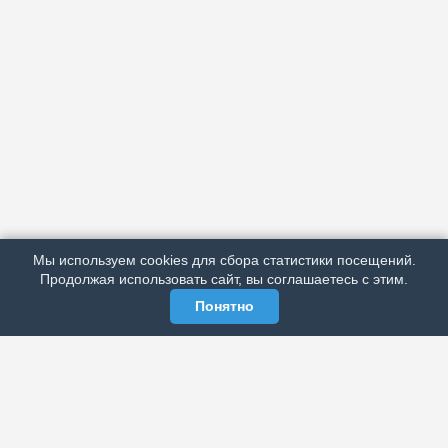
АРХИВ
ПОДРОБНО ОБ ИЗДАНИИ
РЕКЛАМА У НАС
Мы используем cookies для сбора статистики посещений.
МЫ В СОЦСЕТЯХ
Продолжая использовать сайт, вы соглашаетесь с этим.
Понятно