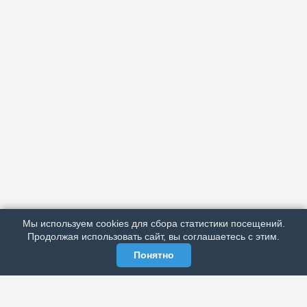
АРХИВ
ПОДРОБНО ОБ ИЗДАНИИ
РЕКЛАМА У НАС
Мы используем cookies для сбора статистики посещений.
МЫ В СОЦСЕТЯХ
Продолжая использовать сайт, вы соглашаетесь с этим.
Понятно