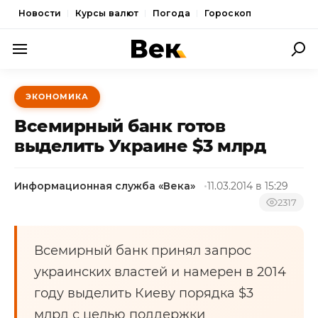
Новости
Курсы валют
Погода
Гороскоп
ПОЛИТИКА
ЭКОНОМИКА
ЭКОНОМИКА
Всемирный банк готов
ОБЩЕСТВО
выделить Украине $3 млрд
СПОРТ
Информационная служба «Века»
11.03.2014 в 15:29
КУЛЬТУРА
2317
НОВОСТИ
Всемирный банк принял запрос
украинских властей и намерен в 2014
году выделить Киеву порядка $3
млрд с целью поддержки