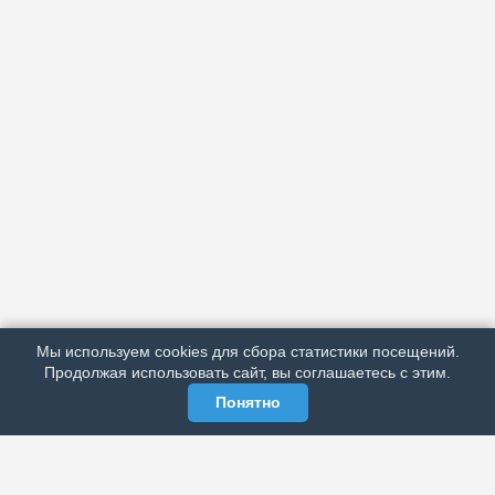
АРХИВ
ПОДРОБНО ОБ ИЗДАНИИ
РЕКЛАМА У НАС
Мы используем cookies для сбора статистики посещений.
МЫ В СОЦСЕТЯХ
Продолжая использовать сайт, вы соглашаетесь с этим.
Понятно