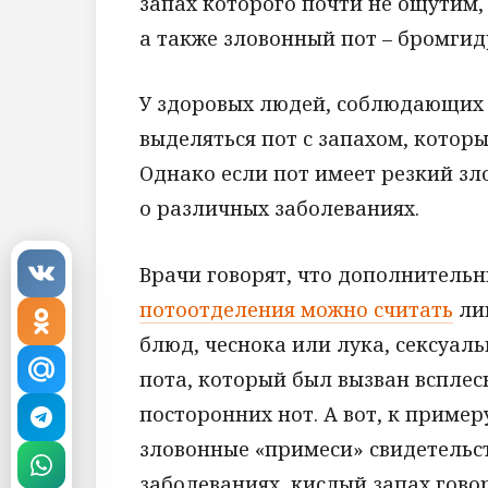
запах которого почти не ощутим,
а также зловонный пот – бромгид
У здоровых людей, соблюдающих 
выделяться пот с запахом, котор
Однако если пот имеет резкий зл
о различных заболеваниях.
Врачи говорят, что дополнител
потоотделения можно считать
лиш
блюд, чеснока или лука, сексуал
пота, который был вызван всплес
посторонних нот. А вот, к пример
зловонные «примеси» свидетельс
заболеваниях, кислый запах гово