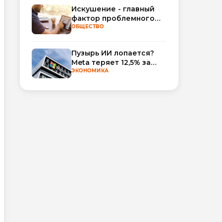
Искушение - главный
фактор проблемного
использования
ОБЩЕСТВО
интернета
Пузырь ИИ лопается?
Meta теряет 12,5% за
неделю, а Microsoft и
ЭКОНОМИКА
Nvidia взлетают