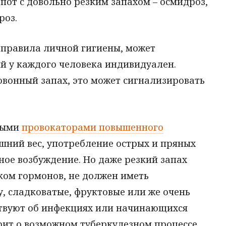
 пот с довольно резким запахом – осмидроз,
роз.
правила личной гигиены, может
ый у каждого человека индивидуален.
овонный запах, это может сигнализировать
ьными
провокаторами повышенного
ний вес, употребление острых и пряных
ьное возбуждение. Но даже резкий запах
ком гормонов, не должен иметь
у, сладковатые, фруктовые или же очень
твуют об инфекциях или начинающихся
рит о возможном туберкулезном процессе.