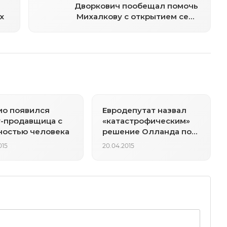
Дворкович пообещал помочь
х
Михалкову с открытием сети
фастфудов
ио появился
Евродепутат назвал
-продавщица с
«катастрофическим»
ностью человека
решение Олланда по
«Мистралям»
015
20.04.2015