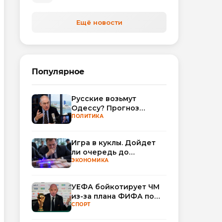
Ещё новости
Популярное
Русские возьмут
Одессу? Прогноз
Миршаймера
ПОЛИТИКА
Игра в куклы. Дойдет
ли очередь до
Миллера?
ЭКОНОМИКА
УЕФА бойкотирует ЧМ
из-за плана ФИФА по
привлечению частных
СПОРТ
инвесторов