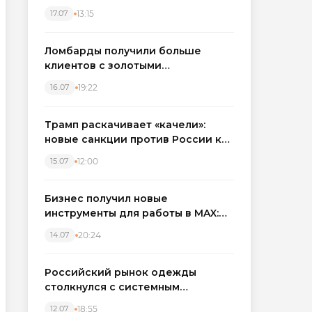
бронировать экскаваторы и
13:15
17.07
краны
Ломбарды получили больше
клиентов с золотыми
украшениями: рынок займов
19:22
16.07
вырос на фоне подорожания
металла
Трамп раскачивает «качели»:
новые санкции против России как
элемент большой игры
12:00
15.07
Бизнес получил новые
инструменты для работы в MAX:
компании подключают CRM и
20:24
14.07
автоматизируют обработку
обращений
Российский рынок одежды
столкнулся с системным
кризисом
18:55
12.07