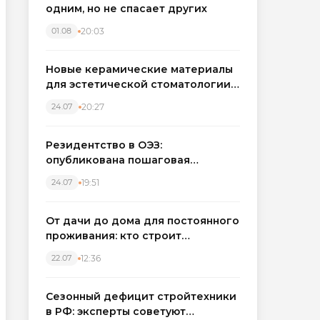
одним, но не спасает других
20:03
01.08
Новые керамические материалы
для эстетической стоматологии
становятся точнее
20:27
24.07
Резидентство в ОЭЗ:
опубликована пошаговая
инструкция и полный перечень
19:51
24.07
налоговых льгот для инвесторов
От дачи до дома для постоянного
проживания: кто строит
каркасные дома в Северо-
12:36
22.07
Западном регионе
Сезонный дефицит стройтехники
в РФ: эксперты советуют