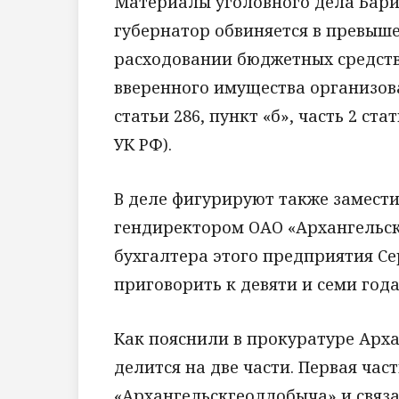
Материалы уголовного дела Бари
губернатор обвиняется в превыш
расходовании бюджетных средств
вверенного имущества организова
статьи 286, пункт «б», часть 2 стат
УК РФ).
В деле фигурируют также замест
гендиректором ОАО «Архангельск
бухгалтера этого предприятия Се
приговорить к девяти и семи год
Как пояснили в прокуратуре Арха
делится на две части. Первая час
«Архангельскгеолдобыча» и связ