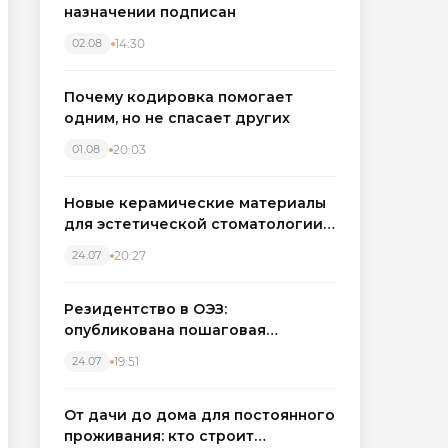
назначении подписан
14:30
02.08
Почему кодировка помогает
одним, но не спасает других
20:03
01.08
Новые керамические материалы
для эстетической стоматологии
становятся точнее
20:27
24.07
Резидентство в ОЭЗ:
опубликована пошаговая
инструкция и полный перечень
19:51
24.07
налоговых льгот для инвесторов
От дачи до дома для постоянного
проживания: кто строит