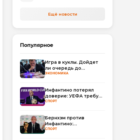
автоматизируют обработку
обращений
Ещё новости
Популярное
Игра в куклы. Дойдет
ли очередь до
Миллера?
ЭКОНОМИКА
Инфантино потерял
доверие: УЕФА требует
смены руководства
СПОРТ
ФИФА
Бернхэм против
Инфантино:
политический кризис в
СПОРТ
ФИФА набирает