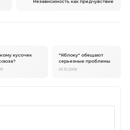
Независимость как предчувствие
 кому кусочек
"Яблоку" обещают
союза?
серьезные проблемы
09
05.10.2006