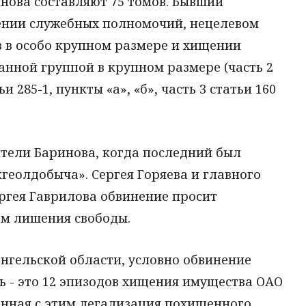
нова составляют 75 томов. Бывший
ении служебных полномочий, нецелевом
 в особо крупном размере и хищении
нной группой в крупном размере (часть 2
ьи 285-1, пункты «а», «б», часть 3 статьи 160
ители Баринова, когда последний был
геолдобыча». Сергея Горяева и главного
ргея Гаврилова обвинение просит
ам лишения свободы.
нгельской области, условно обвинение
ть - это 12 эпизодов хищения имущества ОАО
анная с этим легализация похищенного,