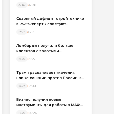
каркасные дома в Северо-
12:36
22.07
Западном регионе
Сезонный дефицит стройтехники
в РФ: эксперты советуют
бронировать экскаваторы и
13:15
17.07
краны
Ломбарды получили больше
клиентов с золотыми
украшениями: рынок займов
19:22
16.07
вырос на фоне подорожания
металла
Трамп раскачивает «качели»:
новые санкции против России как
элемент большой игры
12:00
15.07
Бизнес получил новые
инструменты для работы в MAX:
компании подключают CRM и
20:24
14.07