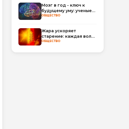
обороты
Мозг в год - ключ к
будущему уму: ученые
научились
ОБЩЕСТВО
прогнозировать
интеллект по МРТ
Жара ускоряет
старение: каждая волна
тепла добавляет
ОБЩЕСТВО
полгода
биологического
возраста