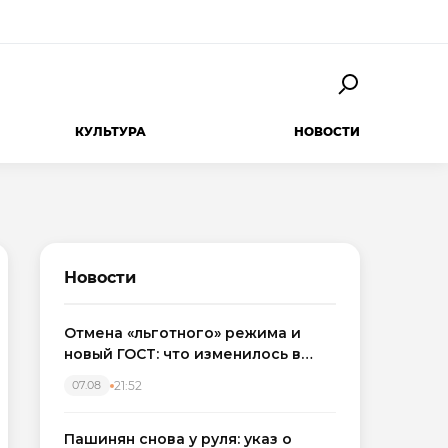
КУЛЬТУРА
НОВОСТИ
Новости
Отмена «льготного» режима и
новый ГОСТ: что изменилось в
приемке новостроек в 2026 году
21:52
07.08
Пашинян снова у руля: указ о