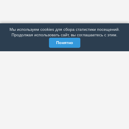
АРХИВ
ПОДРОБНО ОБ ИЗДАНИИ
РЕКЛАМА У НАС
Мы используем cookies для сбора статистики посещений.
МЫ В СОЦСЕТЯХ
Продолжая использовать сайт, вы соглашаетесь с этим.
Понятно
ЭЛЕКТРОННАЯ ГАЗЕТА «ВЕК»
Актуальная информация обо всех значимых событиях
политической, экономической, общественной и
спортивной жизни России и зарубежья.
МЫ В СОЦСЕТЯХ