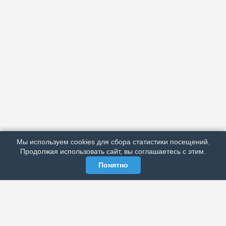
АРХИВ
ПОДРОБНО ОБ ИЗДАНИИ
РЕКЛАМА У НАС
Мы используем cookies для сбора статистики посещений.
МЫ В СОЦСЕТЯХ
Продолжая использовать сайт, вы соглашаетесь с этим.
Понятно