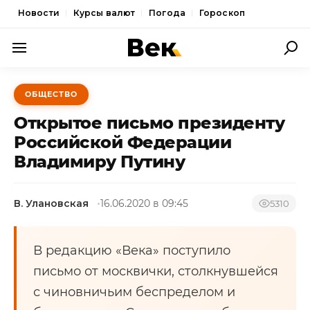
Новости
Курсы валют
Погода
Гороскоп
ПОЛИТИКА
ОБЩЕСТВО
ЭКОНОМИКА
Открытое письмо президенту
ОБЩЕСТВО
Российской Федерации
Владимиру Путину
СПОРТ
КУЛЬТУРА
В. Улановская
16.06.2020 в 09:45
5310
НОВОСТИ
В редакцию «Века» поступило
письмо от москвички, столкнувшейся
с чиновничьим беспределом и