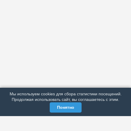
АРХИВ
ПОДРОБНО ОБ ИЗДАНИИ
РЕКЛАМА У НАС
Мы используем cookies для сбора статистики посещений.
МЫ В СОЦСЕТЯХ
Продолжая использовать сайт, вы соглашаетесь с этим.
Понятно