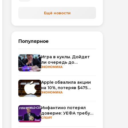
Ещё новости
Популярное
Игра в куклы. Дойдет
ли очередь до
Миллера?
ЭКОНОМИКА
Apple обвалила акции
на 10%, потеряв $475
млрд капитализации
ЭКОНОМИКА
Инфантино потерял
доверие: УЕФА требует
смены руководства
СПОРТ
ФИФА