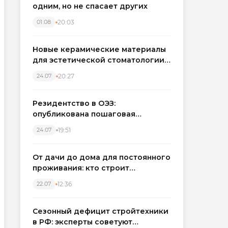
одним, но не спасает других
20:03
01.08
Новые керамические материалы
для эстетической стоматологии
становятся точнее
20:27
24.07
Резидентство в ОЭЗ:
опубликована пошаговая
инструкция и полный перечень
19:51
24.07
налоговых льгот для инвесторов
От дачи до дома для постоянного
проживания: кто строит
каркасные дома в Северо-
12:36
22.07
Западном регионе
Сезонный дефицит стройтехники
в РФ: эксперты советуют