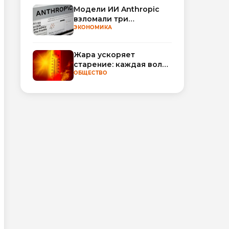
Модели ИИ Anthropic
взломали три
организации во время
ЭКОНОМИКА
тестирования
Жара ускоряет
старение: каждая волна
тепла добавляет
ОБЩЕСТВО
полгода
биологического
возраста