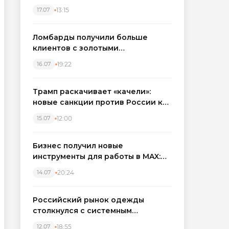
бронировать экскаваторы и
13:15
17.07
краны
Ломбарды получили больше
клиентов с золотыми
украшениями: рынок займов
19:22
16.07
вырос на фоне подорожания
металла
Трамп раскачивает «качели»:
новые санкции против России как
элемент большой игры
12:00
15.07
Бизнес получил новые
инструменты для работы в MAX:
компании подключают CRM и
20:24
14.07
автоматизируют обработку
обращений
Российский рынок одежды
столкнулся с системным
кризисом
18:55
12.07