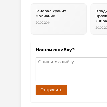
Генерал хранит
Влад
молчание
Прохв
«Пир
20.02.2014
созда
20.02.2
стран
Нашли ошибку?
Отправить