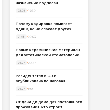
назначении подписан
14:30
02.08
Почему кодировка помогает
одним, но не спасает других
20:03
01.08
Новые керамические материалы
для эстетической стоматологии
становятся точнее
20:27
24.07
Резидентство в ОЭЗ:
опубликована пошаговая
инструкция и полный перечень
19:51
24.07
налоговых льгот для инвесторов
От дачи до дома для постоянного
проживания: кто строит