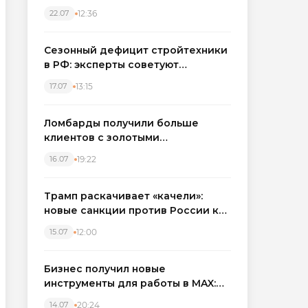
каркасные дома в Северо-
12:36
22.07
Западном регионе
Сезонный дефицит стройтехники
в РФ: эксперты советуют
бронировать экскаваторы и
13:15
17.07
краны
Ломбарды получили больше
клиентов с золотыми
украшениями: рынок займов
19:22
16.07
вырос на фоне подорожания
металла
Трамп раскачивает «качели»:
новые санкции против России как
элемент большой игры
12:00
15.07
Бизнес получил новые
инструменты для работы в MAX:
компании подключают CRM и
20:24
14.07