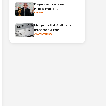
Бернхэм против
Инфантино:
политический кризис в
СПОРТ
ФИФА набирает
обороты
Модели ИИ Anthropic
взломали три
организации во время
ЭКОНОМИКА
тестирования