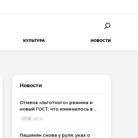
КУЛЬТУРА
НОВОСТИ
Новости
Отмена «льготного» режима и
новый ГОСТ: что изменилось в
приемке новостроек в 2026 году
21:52
07.08
Пашинян снова у руля: указ о