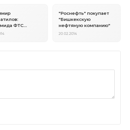
имир
"Роснефть" покупает
атилов:
"Бишкекскую
амида ФТС
нефтяную компанию"
ет в финансах
014
20.02.2014
ы черную дыру»