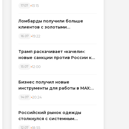
бронировать экскаваторы и
13:15
17.07
краны
Ломбарды получили больше
клиентов с золотыми
украшениями: рынок займов
19:22
16.07
вырос на фоне подорожания
металла
Трамп раскачивает «качели»:
новые санкции против России как
элемент большой игры
12:00
15.07
Бизнес получил новые
инструменты для работы в MAX:
компании подключают CRM и
20:24
14.07
автоматизируют обработку
обращений
Российский рынок одежды
столкнулся с системным
кризисом
18:55
12.07