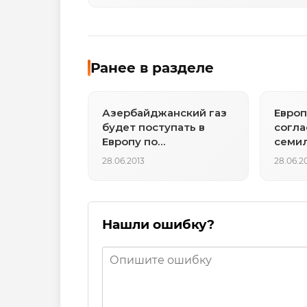
Ранее в разделе
Азербайджанский газ
Европ
будет поступать в
согла
Европу по
семи
Трансадриатическому
28.06.2013
28.06.2
газопроводу в обход
России
Нашли ошибку?