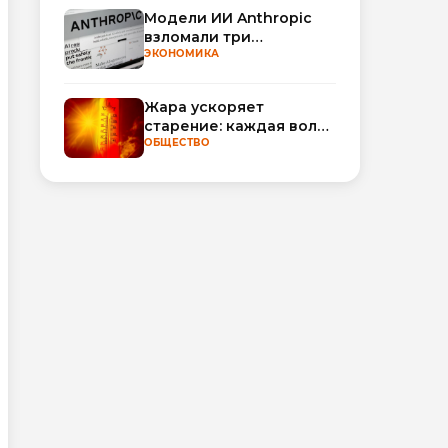
Модели ИИ Anthropic
взломали три
организации во время
ЭКОНОМИКА
тестирования
Жара ускоряет
старение: каждая волна
тепла добавляет
ОБЩЕСТВО
полгода
биологического
возраста