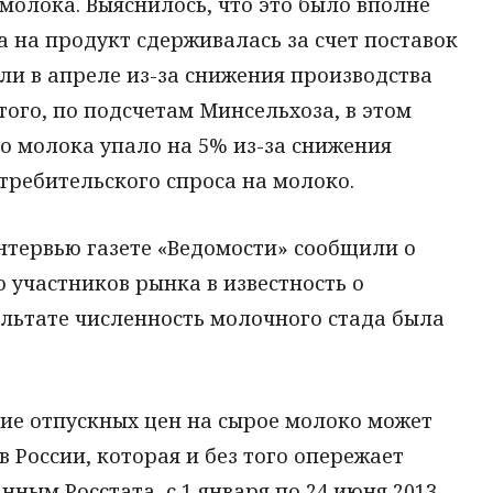
 молока. Выяснилось, что это было вполне
а на продукт сдерживалась за счет поставок
али в апреле из-за снижения производства
того, по подсчетам Минсельхоза, в этом
го молока упало на 5% из-за снижения
отребительского спроса на молоко.
нтервью газете «Ведомости» сообщили о
о участников рынка в известность о
ультате численность молочного стада была
ие отпускных цен на сырое молоко может
 России, которая и без того опережает
ным Росстата, с 1 января по 24 июня 2013