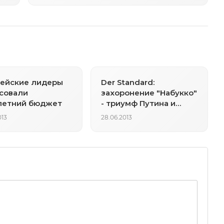
ейские лидеры
Der Standard:
совали
захоронение "Набукко"
летний бюджет
- триумф Путина и
поражение Украины
013
28.06.2013