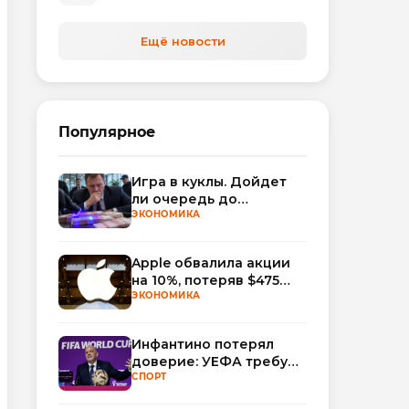
Ещё новости
Популярное
Игра в куклы. Дойдет
ли очередь до
Миллера?
ЭКОНОМИКА
Apple обвалила акции
на 10%, потеряв $475
млрд капитализации
ЭКОНОМИКА
Инфантино потерял
доверие: УЕФА требует
смены руководства
СПОРТ
ФИФА