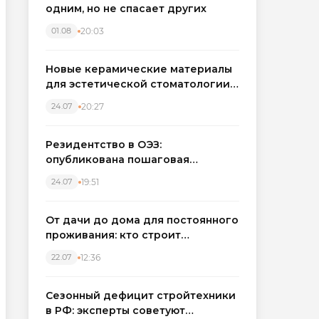
одним, но не спасает других
20:03
01.08
Новые керамические материалы
для эстетической стоматологии
становятся точнее
20:27
24.07
Резидентство в ОЭЗ:
опубликована пошаговая
инструкция и полный перечень
19:51
24.07
налоговых льгот для инвесторов
От дачи до дома для постоянного
проживания: кто строит
каркасные дома в Северо-
12:36
22.07
Западном регионе
Сезонный дефицит стройтехники
в РФ: эксперты советуют