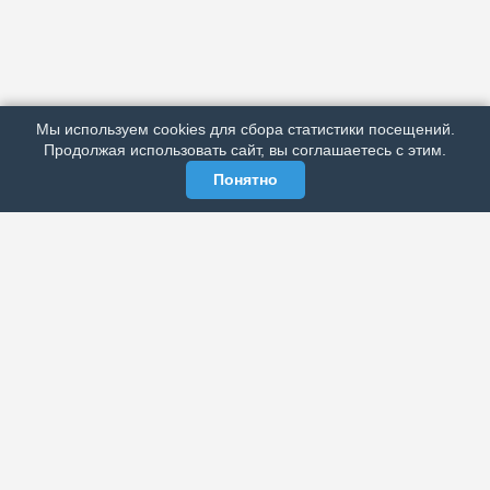
АРХИВ
ПОДРОБНО ОБ ИЗДАНИИ
РЕКЛАМА У НАС
Мы используем cookies для сбора статистики посещений.
МЫ В СОЦСЕТЯХ
Продолжая использовать сайт, вы соглашаетесь с этим.
Понятно
ЭЛЕКТРОННАЯ ГАЗЕТА «ВЕК»
Актуальная информация обо всех значимых событиях
политической, экономической, общественной и
спортивной жизни России и зарубежья.
МЫ В СОЦСЕТЯХ