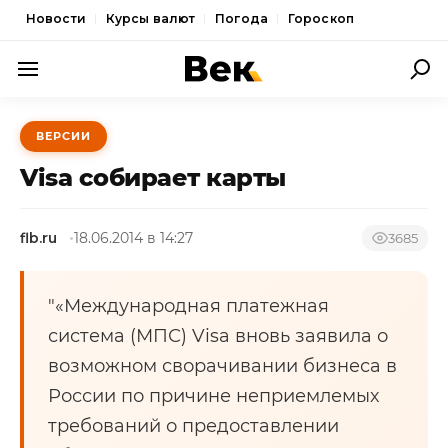
Новости
Курсы валют
Погода
Гороскоп
ПОЛИТИКА
ВЕРСИИ
ЭКОНОМИКА
Visa собирает карты
ОБЩЕСТВО
flb.ru
18.06.2014 в 14:27
СПОРТ
3685
КУЛЬТУРА
"«Международная платежная
НОВОСТИ
система (МПС) Visa вновь заявила о
возможном сворачивании бизнеса в
России по причине неприемлемых
требований о предоставлении