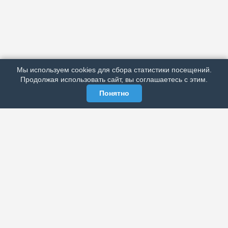
АРХИВ
ПОДРОБНО ОБ ИЗДАНИИ
РЕКЛАМА У НАС
Мы используем cookies для сбора статистики посещений.
МЫ В СОЦСЕТЯХ
Продолжая использовать сайт, вы соглашаетесь с этим.
Понятно
ЭЛЕКТРОННАЯ ГАЗЕТА «ВЕК»
Актуальная информация обо всех значимых событиях
политической, экономической, общественной и
спортивной жизни России и зарубежья.
МЫ В СОЦСЕТЯХ