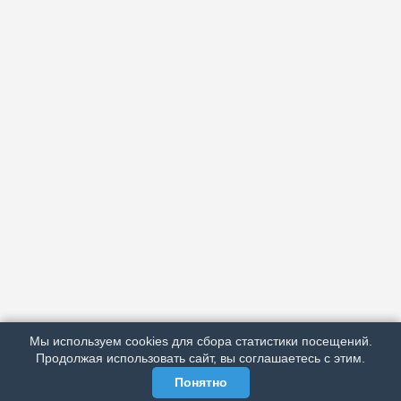
АРХИВ
ПОДРОБНО ОБ ИЗДАНИИ
РЕКЛАМА У НАС
Мы используем cookies для сбора статистики посещений.
МЫ В СОЦСЕТЯХ
Продолжая использовать сайт, вы соглашаетесь с этим.
Понятно