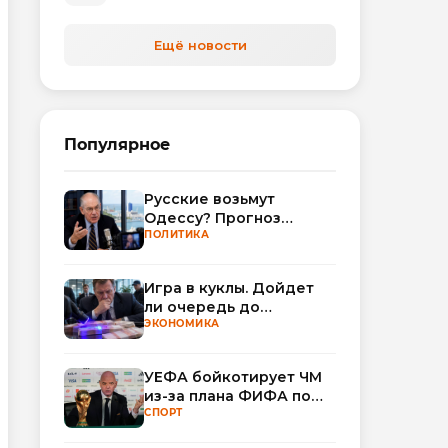
Ещё новости
Популярное
Русские возьмут
Одессу? Прогноз
Миршаймера
ПОЛИТИКА
Игра в куклы. Дойдет
ли очередь до
Миллера?
ЭКОНОМИКА
УЕФА бойкотирует ЧМ
из-за плана ФИФА по
привлечению частных
СПОРТ
инвесторов