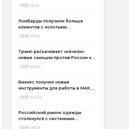
бронировать экскаваторы и
13:15
17.07
краны
Ломбарды получили больше
клиентов с золотыми
украшениями: рынок займов
19:22
16.07
вырос на фоне подорожания
металла
Трамп раскачивает «качели»:
новые санкции против России как
элемент большой игры
12:00
15.07
Бизнес получил новые
инструменты для работы в MAX:
компании подключают CRM и
20:24
14.07
автоматизируют обработку
обращений
Российский рынок одежды
столкнулся с системным
кризисом
18:55
12.07