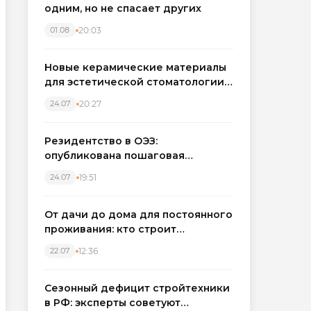
одним, но не спасает других
20:03
01.08
Новые керамические материалы
для эстетической стоматологии
становятся точнее
20:27
24.07
Резидентство в ОЭЗ:
опубликована пошаговая
инструкция и полный перечень
19:51
24.07
налоговых льгот для инвесторов
От дачи до дома для постоянного
проживания: кто строит
каркасные дома в Северо-
12:36
22.07
Западном регионе
Сезонный дефицит стройтехники
в РФ: эксперты советуют