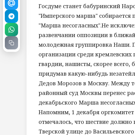
Госдуме станет бабуринский Нар
"Имперского марша" собирается п
"Марша несогласных".Не исключен
развенчании оппозиции в ближай
молодежная группировка Наши. П
организации среди кремлевских 
гвардии, нашисты, скорее всего,
придумав какую-нибудь незатейл
Дедов Морозов в Москву. Между те
районный суд Москвы перенес р
декабрьского Марша несогласных 
Напомним, 1 декабря оргкомитет
отмечалось, что шествие должно
Тверской улице до Васильевского