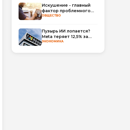
Искушение - главный
фактор проблемного
использования
ОБЩЕСТВО
интернета
Пузырь ИИ лопается?
Meta теряет 12,5% за
неделю, а Microsoft и
ЭКОНОМИКА
Nvidia взлетают