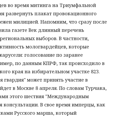
цев во время митинга на Триумфальной
мя развернуть плакат провокационного
режен милицией. Напомним, что сразу после
вила газете Век длинный перечень
региональных выборов. В частности,
ктивность мологвардейцев, которые
арусели: голосование по заранее
мер, по данным КПРФ, так происходило в
ого края на избирательном участке 823.
я гвардия" может принять участие в
дет в Москве 8 апреля. По словам Турчака,
рами этого шествия "Международным
я консультации. В свое время имперцы, как
ками Русского марша, который