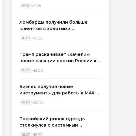
бронировать экскаваторы и
13:15
17.07
краны
Ломбарды получили больше
клиентов с золотыми
украшениями: рынок займов
19:22
16.07
вырос на фоне подорожания
металла
Трамп раскачивает «качели»:
новые санкции против России как
элемент большой игры
12:00
15.07
Бизнес получил новые
инструменты для работы в MAX:
компании подключают CRM и
20:24
14.07
автоматизируют обработку
обращений
Российский рынок одежды
столкнулся с системным
кризисом
18:55
12.07