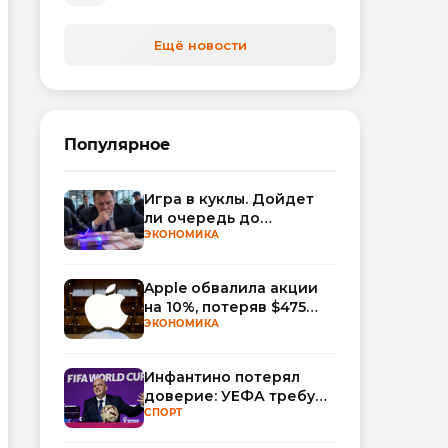
Ещё новости
Популярное
Игра в куклы. Дойдет
ли очередь до
Миллера?
ЭКОНОМИКА
Apple обвалила акции
на 10%, потеряв $475
млрд капитализации
ЭКОНОМИКА
Инфантино потерял
доверие: УЕФА требует
смены руководства
СПОРТ
ФИФА