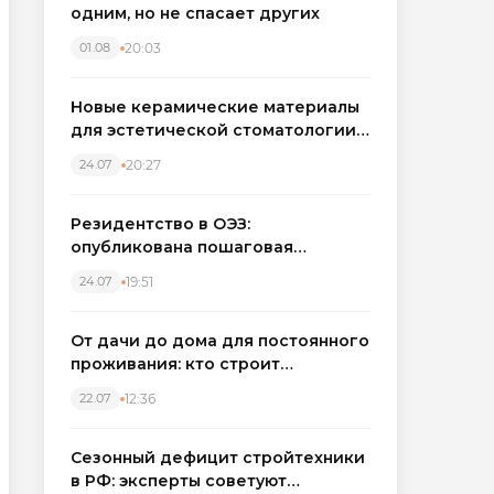
одним, но не спасает других
20:03
01.08
Новые керамические материалы
для эстетической стоматологии
становятся точнее
20:27
24.07
Резидентство в ОЭЗ:
опубликована пошаговая
инструкция и полный перечень
19:51
24.07
налоговых льгот для инвесторов
От дачи до дома для постоянного
проживания: кто строит
каркасные дома в Северо-
12:36
22.07
Западном регионе
Сезонный дефицит стройтехники
в РФ: эксперты советуют