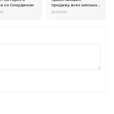
е со Сноуденом
продажу всех мясных
бургеров в Китае
014
28.07.2014