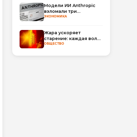
Модели ИИ Anthropic
взломали три
организации во время
ЭКОНОМИКА
тестирования
Жара ускоряет
старение: каждая волна
тепла добавляет
ОБЩЕСТВО
полгода
биологического
возраста