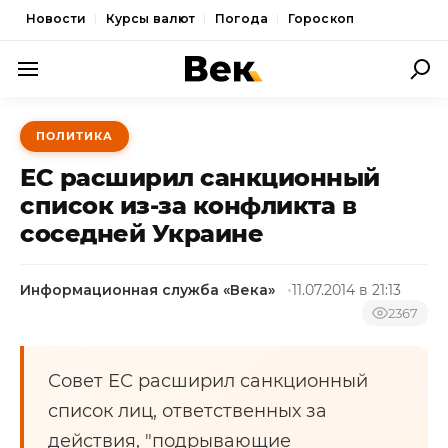
Новости
Курсы валют
Погода
Гороскоп
ПОЛИТИКА
ПОЛИТИКА
ЭКОНОМИКА
ЕС расширил санкционный
ОБЩЕСТВО
список из-за конфликта в
соседней Украине
СПОРТ
КУЛЬТУРА
Информационная служба «Века»
11.07.2014 в 21:13
НОВОСТИ
2367
Совет ЕС расширил санкционный
список лиц, ответственных за
действия, "подрывающие