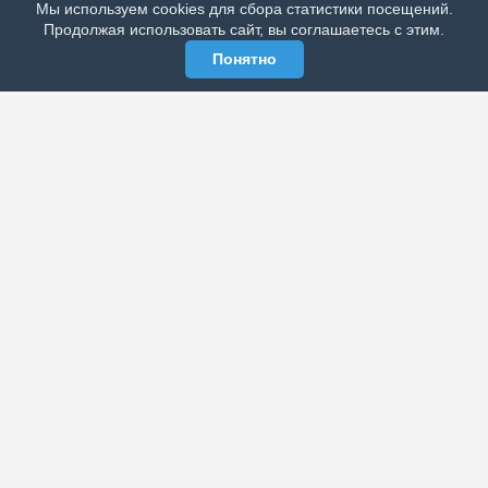
Мы используем cookies для сбора статистики посещений.
МЫ В СОЦСЕТЯХ
Продолжая использовать сайт, вы соглашаетесь с этим.
Понятно
ЭЛЕКТРОННАЯ ГАЗЕТА «ВЕК»
Актуальная информация обо всех значимых событиях
политической, экономической, общественной и
спортивной жизни России и зарубежья.
МЫ В СОЦСЕТЯХ
РАЗДЕЛЫ
Архив публикаций